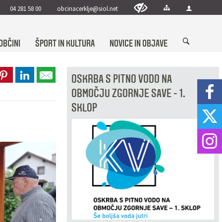
04 281 58 00
obcinacerklje@siol.net
OBČINI
ŠPORT IN KULTURA
NOVICE IN OBJAVE
OSKRBA S PITNO VODO NA
OBMOČJU ZGORNJE SAVE - 1.
SKLOP