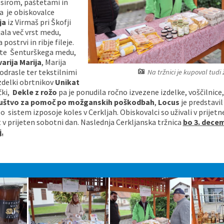
sirom, paštetami in
a je obiskovalce
ja
iz Virmaš pri Škofji
ala več vrst medu,
 postrvi in ribje fileje.
rste Šenturškega medu,
varija Marija
, Marija
odrasle ter tekstilnimi
Na tržnici je kupoval tud
izdelki obrtnikov
Unikat
čki,
Dekle z rožo
pa je ponudila ročno izvezene izdelke, voščilnice,
uštvo za pomoč po možganskih poškodbah
,
Locus
je predstavil
o sistem izposoje koles v Cerkljah. Obiskovalci so uživali v prijet
t v prijeten sobotni dan. Naslednja Cerkljanska tržnica
bo 3. decem
.