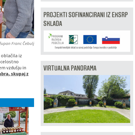
PROJEKTI SOFINANCIRANI IZ EKSRP
SKLADA
i župan Franc Čebulj
 oblačila iz
 celostno
VIRTUALNA PANORAMA
nem vzdušju in
bra, skupaj z