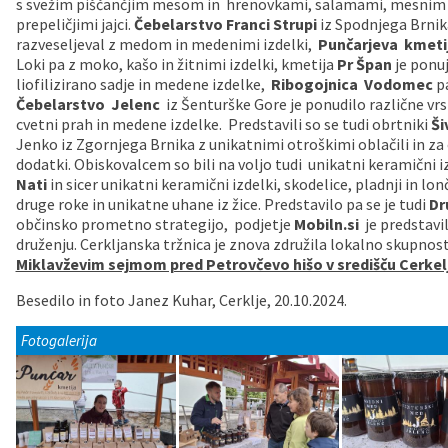
s svežim piščančjim mesom in hrenovkami, salamami, mesnim 
prepeličjimi jajci.
Čebelarstvo Franci Strupi
iz Spodnjega Brnik
Vaške skupnosti
Načrt ravnanja s stvarnim premoženjem
Galerija slik
Dokumenti v javni obravnavi
razveseljeval z medom in medenimi izdelki,
Punčarjeva kmeti
Loki pa z moko, kašo in žitnimi izdelki, kmetija
Pr Špan
je ponuj
Častno razsodišče
MojaObčina.si
liofilizirano sadje in medene izdelke,
Ribogojnica Vodomec
pa
Čebelarstvo Jelenc
iz Šenturške Gore je ponudilo različne v
cvetni prah in medene izdelke. Predstavili so se tudi obrtniki
Ši
Medobčinski inšpektorat
Jenko iz Zgornjega Brnika z unikatnimi otroškimi oblačili in za 
dodatki. Obiskovalcem so bili na voljo tudi unikatni keramični 
Gasilstvo, zaščita in reševanje
Nati
in sicer unikatni keramični izdelki, skodelice, pladnji in lon
druge roke in unikatne uhane iz žice. Predstavilo pa se je tudi
Dr
občinsko prometno strategijo, podjetje
Mobiln.si
je predstavil
druženju. Cerkljanska tržnica je znova združila lokalno skupnos
Miklavževim sejmom pred Petrovčevo hišo v središču Cerkelj
Besedilo in foto Janez Kuhar, Cerklje, 20.10.2024.
Fotogalerija