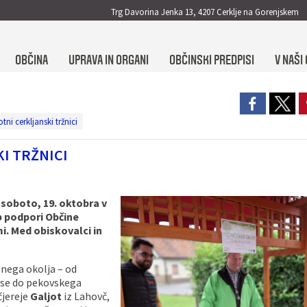
Trg Davorina Jenka 13, 4207 Cerklje na Gorenjskem
OBČINA
UPRAVA IN ORGANI
OBČINSKI PREDPISI
V NAŠI 
i cerkljanski tržnici
I TRŽNICI
soboto, 19. oktobra v
 podpori Občine
i. Med obiskovalci in
alnega okolja – od
 vse do pekovskega
čjereje
Galjot
iz Lahovč,