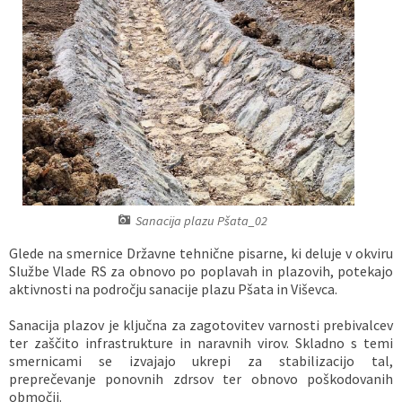
Vaške skupnosti
Načrt ravnanja s stvarnim premoženjem
Galerija slik
Dokumenti v javni obravnavi
Častno razsodišče
MojaObčina.si
Medobčinski inšpektorat
Gasilstvo, zaščita in reševanje
Sanacija plazu Pšata_02
Glede na smernice Državne tehnične pisarne, ki deluje v okviru
Službe Vlade RS za obnovo po poplavah in plazovih, potekajo
aktivnosti na področju sanacije plazu Pšata in Viševca.
Sanacija plazov je ključna za zagotovitev varnosti prebivalcev
ter zaščito infrastrukture in naravnih virov. Skladno s temi
smernicami se izvajajo ukrepi za stabilizacijo tal,
preprečevanje ponovnih zdrsov ter obnovo poškodovanih
območij.