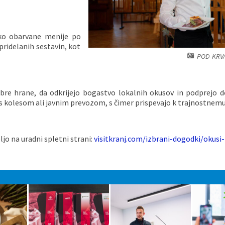
sko obarvane menije po
pridelanih sestavin, kot
POD-KRVA
 dobre hrane, da odkrijejo bogastvo lokalnih okusov in podprejo 
, s kolesom ali javnim prevozom, s čimer prispevajo k trajnostnemu 
ljo na uradni spletni strani:
visitkranj.com/izbrani-dogodki/okusi