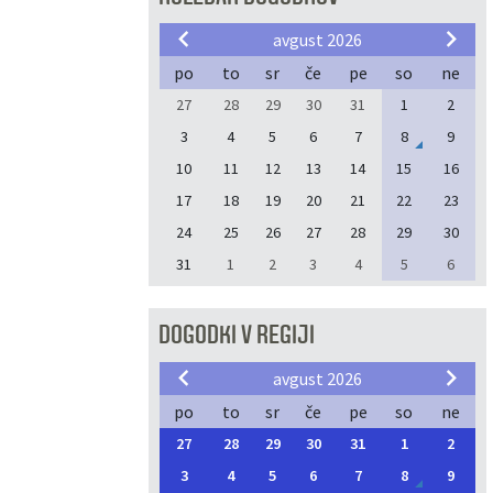
avgust 2026
po
to
sr
če
pe
so
ne
27
28
29
30
31
1
2
3
4
5
6
7
8
9
10
11
12
13
14
15
16
17
18
19
20
21
22
23
24
25
26
27
28
29
30
31
1
2
3
4
5
6
DOGODKI V REGIJI
avgust 2026
po
to
sr
če
pe
so
ne
27
28
29
30
31
1
2
3
4
5
6
7
8
9