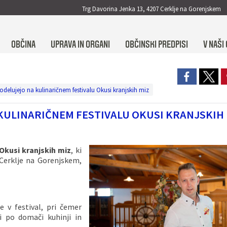
Trg Davorina Jenka 13, 4207 Cerklje na Gorenjskem
OBČINA
UPRAVA IN ORGANI
OBČINSKI PREDPISI
V NAŠI 
odelujejo na kulinaričnem festivalu Okusi kranjskih miz
KULINARIČNEM FESTIVALU OKUSI KRANJSKIH 
Okusi kranjskih miz
, ki
: Cerklje na Gorenjskem,
e v festival, pri čemer
vi po domači kuhinji in