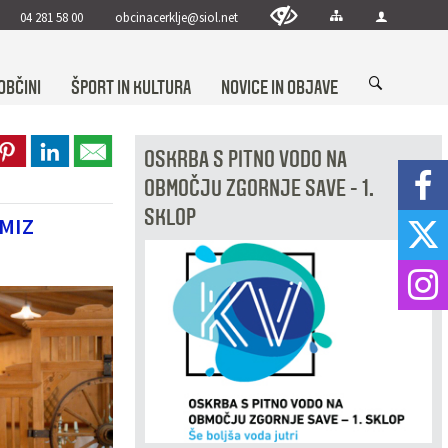
04 281 58 00
obcinacerklje@siol.net
OBČINI
ŠPORT IN KULTURA
NOVICE IN OBJAVE
OSKRBA S PITNO VODO NA
OBMOČJU ZGORNJE SAVE - 1.
SKLOP
MIZ