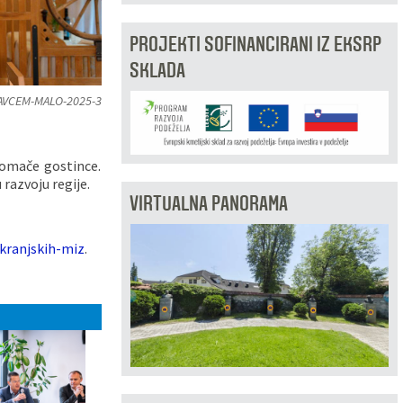
PROJEKTI SOFINANCIRANI IZ EKSRP
SKLADA
VCEM-MALO-2025-3
domače gostince.
razvoju regije.
VIRTUALNA PANORAMA
-kranjskih-miz
.