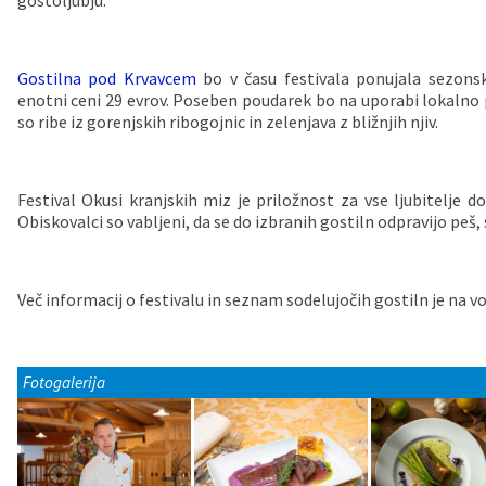
gostoljubju.
Vaške skupnosti
Načrt ravnanja s stvarnim premoženjem
Galerija slik
Dokumenti v javni obravnavi
Gostilna pod Krvavcem
bo v času festivala ponujala sezon
Častno razsodišče
MojaObčina.si
enotni ceni 29 evrov. Poseben poudarek bo na uporabi lokalno 
so ribe iz gorenjskih ribogojnic in zelenjava z bližnjih njiv.
Medobčinski inšpektorat
Gasilstvo, zaščita in reševanje
Festival Okusi kranjskih miz je priložnost za vse ljubitelje
Obiskovalci so vabljeni, da se do izbranih gostiln odpravijo peš
Več informacij o festivalu in seznam sodelujočih gostiln je na vo
Fotogalerija