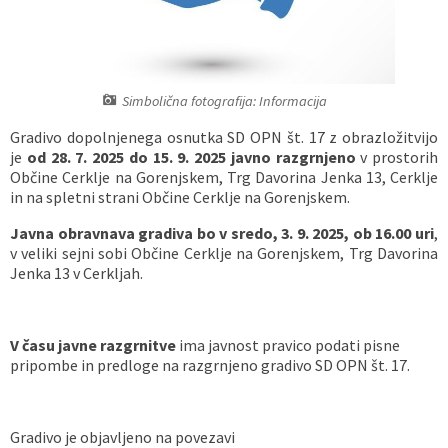
Vaške skupnosti
Načrt ravnanja s stvarnim premoženjem
Galerija slik
Dokumenti v javni obravnavi
Častno razsodišče
MojaObčina.si
Simbolična fotografija: Informacija
Medobčinski inšpektorat
Gradivo dopolnjenega osnutka SD OPN št. 17 z obrazložitvijo
je
od 28. 7. 2025 do 15. 9. 2025 javno razgrnjeno
v prostorih
Občine Cerklje na Gorenjskem, Trg Davorina Jenka 13, Cerklje
Gasilstvo, zaščita in reševanje
in na spletni strani Občine Cerklje na Gorenjskem.
Javna obravnava gradiva bo v sredo, 3. 9. 2025, ob 16.00 uri
,
v veliki sejni sobi Občine Cerklje na Gorenjskem, Trg Davorina
Jenka 13 v Cerkljah.
V času javne razgrnitve
ima javnost pravico podati pisne
pripombe in predloge na razgrnjeno gradivo SD OPN št. 17.
Gradivo je objavljeno na povezavi