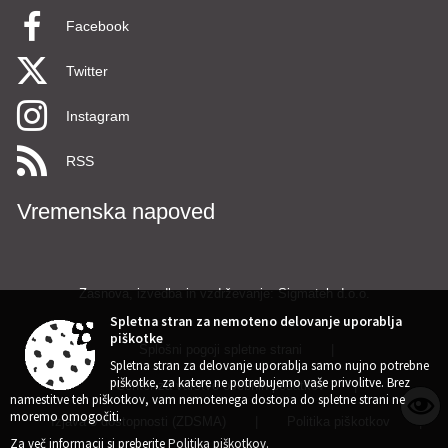
Facebook
Twitter
Instagram
RSS
Vremenska napoved
Zasnova, izvedba in vzdrževanje: Sigmateh d.o.o.
Spletna stran za nemoteno delovanje uporablja
piškotke
Splošni pogoji spletne strani
|
Spletna stran za delovanje uporablja samo nujno potrebne
piškotke, za katere ne potrebujemo vaše privolitve. Brez
Center za varstvo osebnih podatkov
|
namestitve teh piškotkov, vam nemotenega dostopa do spletne strani ne
moremo omogočiti.
Izjava o dostopnosti (ZDSMA)
|
Politika piškotkov
|
Za več informacij si preberite
Politika piškotkov
.