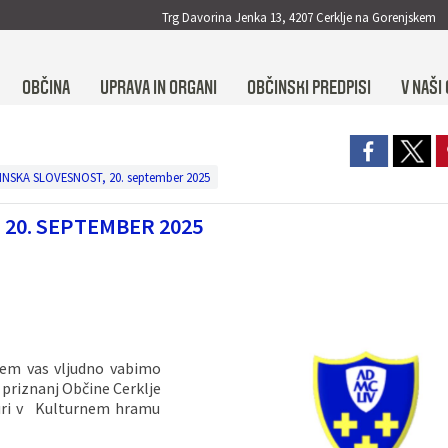
Trg Davorina Jenka 13, 4207 Cerklje na Gorenjskem
OBČINA
UPRAVA IN ORGANI
OBČINSKI PREDPISI
V NAŠI 
INSKA SLOVESNOST, 20. september 2025
 20. SEPTEMBER 2025
kem vas vljudno vabimo
 priznanj Občine Cerklje
 uri v Kulturnem hramu