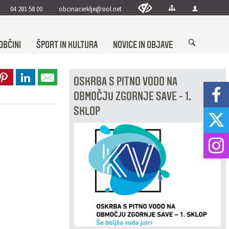
04 281 58 00
obcinacerklje@siol.net
OBČINI
ŠPORT IN KULTURA
NOVICE IN OBJAVE
OSKRBA S PITNO VODO NA
OBMOČJU ZGORNJE SAVE - 1.
SKLOP