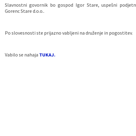
Slavnostni govornik bo gospod Igor Stare, uspešni podjetni
Vaške skupnosti
Načrt ravnanja s stvarnim premoženjem
Galerija slik
Dokumenti v javni obravnavi
Gorenc Stare d.o.o..
Častno razsodišče
MojaObčina.si
Po slovesnosti ste prijazno vabljeni na druženje in pogostitev.
Medobčinski inšpektorat
Gasilstvo, zaščita in reševanje
Vabilo se nahaja
TUKAJ.