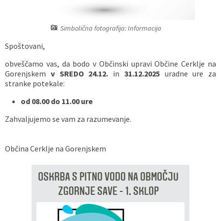
Vaške skupnosti
Načrt ravnanja s stvarnim premoženjem
Galerija slik
Dokumenti v javni obravnavi
Simbolična fotografija: Informacija
Častno razsodišče
MojaObčina.si
Spoštovani,
Medobčinski inšpektorat
obveščamo vas, da bodo v Občinski upravi Občine Cerklje na
Gorenjskem
v SREDO 24.12.
in
31.12.2025
uradne ure za
stranke potekale:
Gasilstvo, zaščita in reševanje
od 08.00 do 11.00 ure
Zahvaljujemo se vam za razumevanje.
Občina Cerklje na Gorenjskem
OSKRBA S PITNO VODO NA OBMOČJU
ZGORNJE SAVE - 1. SKLOP