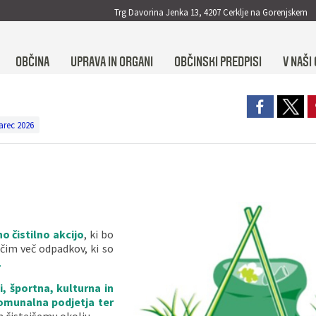
Trg Davorina Jenka 13, 4207 Cerklje na Gorenjskem
OBČINA
UPRAVA IN ORGANI
OBČINSKI PREDPISI
V NAŠI 
arec 2026
 čistilno akcijo
, ki bo
im več odpadkov, ki so
.
ci, športna, kulturna in
komunalna podjetja ter