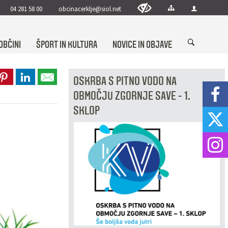
04 281 58 00
obcinacerklje@siol.net
OBČINI
ŠPORT IN KULTURA
NOVICE IN OBJAVE
OSKRBA S PITNO VODO NA
OBMOČJU ZGORNJE SAVE - 1.
SKLOP