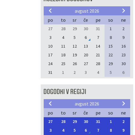
avgust 2026
po
to
sr
če
pe
so
ne
27
28
29
30
31
1
2
3
4
5
6
7
8
9
10
11
12
13
14
15
16
17
18
19
20
21
22
23
24
25
26
27
28
29
30
31
1
2
3
4
5
6
DOGODKI V REGIJI
avgust 2026
po
to
sr
če
pe
so
ne
27
28
29
30
31
1
2
3
4
5
6
7
8
9