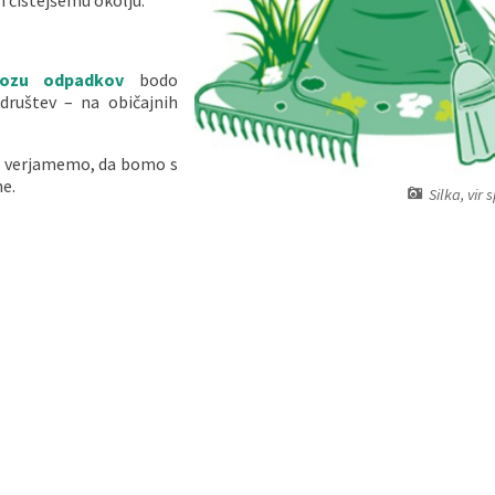
in čistejšemu okolju.
vozu odpadkov
bodo
 društev – na običajnih
 verjamemo, da bomo s
e.
Silka, vir 