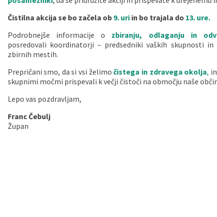
posamezniki
, da se pridružite akciji in prispevate k urejenemu 
Vaške skupnosti
Načrt ravnanja s stvarnim premoženjem
Galerija slik
Dokumenti v javni obravnavi
Čistilna akcija se bo začela ob
9. uri
in bo trajala do
13. ure.
Podrobnejše informacije o
zbiranju, odlaganju in od
Častno razsodišče
MojaObčina.si
posredovali koordinatorji – predsedniki vaških skupnosti in
zbirnih mestih.
Medobčinski inšpektorat
Prepričani smo, da si vsi želimo
čistega in zdravega okolja
,
in
skupnimi močmi prispevali k večji čistoči na območju naše občin
Gasilstvo, zaščita in reševanje
Lepo vas pozdravljam,
Franc Čebulj
Župan