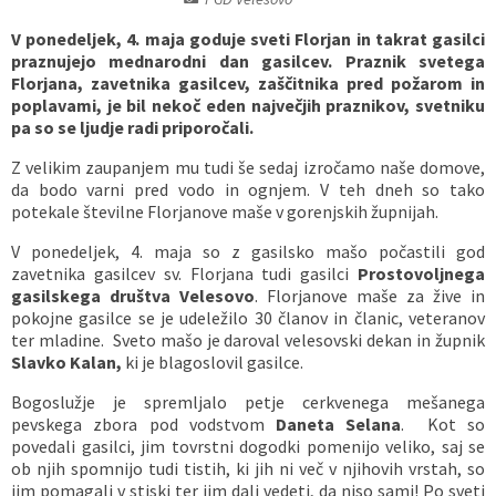
Vaške skupnosti
Načrt ravnanja s stvarnim premoženjem
Galerija slik
Dokumenti v javni obravnavi
V ponedeljek, 4. maja goduje sveti Florjan in takrat gasilci
praznujejo mednarodni dan gasilcev. Praznik svetega
Florjana, zavetnika gasilcev, zaščitnika pred požarom in
Častno razsodišče
MojaObčina.si
poplavami, je bil nekoč eden največjih praznikov, svetniku
pa so se ljudje radi priporočali.
Medobčinski inšpektorat
Z velikim zaupanjem mu tudi še sedaj izročamo naše domove,
da bodo varni pred vodo in ognjem. V teh dneh so tako
Gasilstvo, zaščita in reševanje
potekale številne Florjanove maše v gorenjskih župnijah.
V ponedeljek, 4. maja so z gasilsko mašo počastili god
zavetnika gasilcev sv. Florjana tudi gasilci
Prostovoljnega
gasilskega društva Velesovo
. Florjanove maše za žive in
pokojne gasilce se je udeležilo 30 članov in članic, veteranov
ter mladine. Sveto mašo je daroval velesovski dekan in župnik
Slavko Kalan,
ki je blagoslovil gasilce.
Bogoslužje je spremljalo petje cerkvenega mešanega
pevskega zbora pod vodstvom
Daneta Selana
. Kot so
povedali gasilci, jim tovrstni dogodki pomenijo veliko, saj se
ob njih spomnijo tudi tistih, ki jih ni več v njihovih vrstah, so
jim pomagali v stiski ter jim dali vedeti, da niso sami! Po sveti