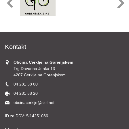
Kontakt
Občina Cerklje na Gorenjskem
Trg Davorina Jenka 13
4207 Cerklje na Gorenjskem
04 281 58 00
04 281 58 20
obcinacerklje@siol.net
ID za DDV:
SI14251086