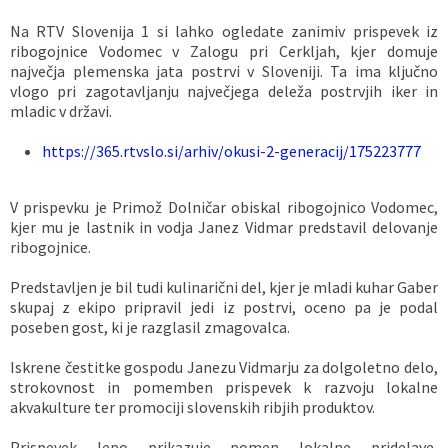
Vaške skupnosti
Načrt ravnanja s stvarnim premoženjem
Galerija slik
Dokumenti v javni obravnavi
Na RTV Slovenija 1 si lahko ogledate zanimiv prispevek iz
ribogojnice Vodomec v Zalogu pri Cerkljah, kjer domuje
največja plemenska jata postrvi v Sloveniji. Ta ima ključno
Častno razsodišče
MojaObčina.si
vlogo pri zagotavljanju največjega deleža postrvjih iker in
mladic v državi.
Medobčinski inšpektorat
https://365.rtvslo.si/arhiv/okusi-2-generacij/175223777
Gasilstvo, zaščita in reševanje
V prispevku je Primož Dolničar obiskal ribogojnico Vodomec,
kjer mu je lastnik in vodja Janez Vidmar predstavil delovanje
ribogojnice.
Predstavljen je bil tudi kulinarični del, kjer je mladi kuhar Gaber
skupaj z ekipo pripravil jedi iz postrvi, oceno pa je podal
poseben gost, ki je razglasil zmagovalca.
Iskrene čestitke gospodu Janezu Vidmarju za dolgoletno delo,
strokovnost in pomemben prispevek k razvoju lokalne
akvakulture ter promociji slovenskih ribjih produktov.
Prispevek lepo prikazuje pomen lokalne pridelave,