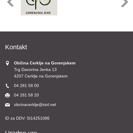
Kontakt
Občina Cerklje na Gorenjskem
Trg Davorina Jenka 13
4207 Cerklje na Gorenjskem
04 281 58 00
04 281 58 20
obcinacerklje@siol.net
ID za DDV:
SI14251086