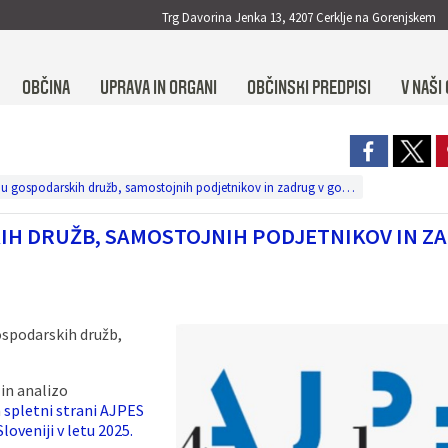
Trg Davorina Jenka 13, 4207 Cerklje na Gorenjskem
OBČINA
UPRAVA IN ORGANI
OBČINSKI PREDPISI
V NAŠI 
Informacija o poslovanju gospodarskih družb, samostojnih podjetnikov in zadrug v gorenjski regiji v letu 2025
H DRUŽB, SAMOSTOJNIH PODJETNIKOV IN Z
ospodarskih družb,
in analizo
a
spletni strani AJPES
loveniji v letu 2025.