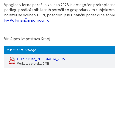
Vpogled v letna poročila za leto 2025 je omogočen prek spletne
Vaške skupnosti
Načrt ravnanja s stvarnim premoženjem
Galerija slik
Dokumenti v javni obravnavi
podlagi predloženih letnih poročil so gospodarskim subjektom
bonitetne ocene S.BON, posodobljeni finančni podatki pa so vklj
Fi=Po Finančni pomočnik.
Častno razsodišče
MojaObčina.si
Medobčinski inšpektorat
Vir: Ajpes Izspostava Kranj
Gasilstvo, zaščita in reševanje
Dokumenti, priloge
GORENJSKA_INFORMACIJA_2025
Velikost datoteke: 2 MB