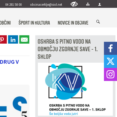
04 281 58 00
obcinacerklje@siol.net
OBČINI
ŠPORT IN KULTURA
NOVICE IN OBJAVE
OSKRBA S PITNO VODO NA
OBMOČJU ZGORNJE SAVE - 1.
SKLOP
ADRUG V