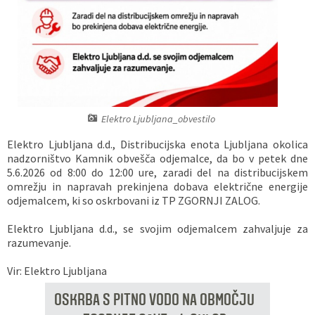
Vaške skupnosti
Načrt ravnanja s stvarnim premoženjem
Galerija slik
Dokumenti v javni obravnavi
Častno razsodišče
MojaObčina.si
Medobčinski inšpektorat
Elektro Ljubljana_obvestilo
Gasilstvo, zaščita in reševanje
Elektro Ljubljana d.d., Distribucijska enota Ljubljana okolica
nadzorništvo Kamnik obvešča odjemalce, da bo v petek dne
5.6.2026 od 8:00 do 12:00 ure, zaradi del na distribucijskem
omrežju in napravah prekinjena dobava električne energije
odjemalcem, ki so oskrbovani iz TP ZGORNJI ZALOG.
Elektro Ljubljana d.d., se svojim odjemalcem zahvaljuje za
razumevanje.
Vir: Elektro Ljubljana
OSKRBA S PITNO VODO NA OBMOČJU