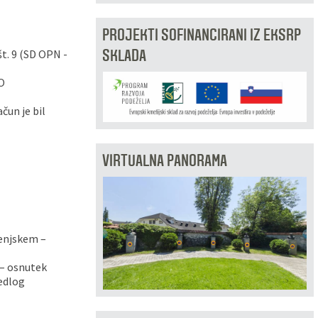
PROJEKTI SOFINANCIRANI IZ EKSRP
SKLADA
. 9 (SD OPN -
O
čun je bil
VIRTUALNA PANORAMA
renjskem –
 – osnutek
edlog