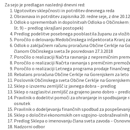
Za sejo je predlagan naslednji dnevni red:
Vaške skupnosti
Načrt ravnanja s stvarnim premoženjem
Galerija slik
Dokumenti v javni obravnavi
Ugotovitev sklepčnosti in potrditev dnevnega reda
Obravnava in potrditev zapisnika 20. redne seje, z dne 20.12.
Odlok o spremembah in dopolnitvah Odloka o Občinskem p
Častno razsodišče
MojaObčina.si
št. 9) – predlog skrajšani postopek)
Predlog podelitve posebnega pooblastila županu za vložit
Medobčinski inšpektorat
Poročilo o delovanju Medobčinskega inšpektorata Kranj za
Odlok o zaključnem računu proračuna Občine Cerklje na Gor
članom Občinskega sveta že posredovan 27.3.2018
Gasilstvo, zaščita in reševanje
Poročilo o realizaciji Načrta ravnanja z nepremičnim pre
Poročilo o realizaciji Načrta ravnanja s premičnim premo
Poročilo o realizaciji Letnega programa prodaje finančne
Rebalans proračuna Občine Cerklje na Gorenjskem za leto 
Poslovnik Občinskega sveta Občine Cerklje na Gorenjskem
Sklep o izvzemu zemljišč iz javnega dobra – predlog
Sklep o razglasitvi zemljišč za grajeno javno dobro – predl
Pravilnik o dodelitvi pomoči za ohranjanje in spodbujanje 
osnutek
Pravilnik o dodeljevanju finančnih spodbud za pospeševanj
Sklep o določitvi ekonomskih cen vzgojno-izobraževalnih 
Predlog Sklepa o imenovanju člana sveta zavoda – Osnovn
Nadzorni odbor