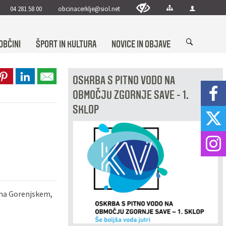
04 281 58 00
obcinacerklje@siol.net
OBČINI
ŠPORT IN KULTURA
NOVICE IN OBJAVE
OSKRBA S PITNO VODO NA
OBMOČJU ZGORNJE SAVE - 1.
SKLOP
e na Gorenjskem,