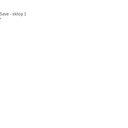
Save - sklop 1
7