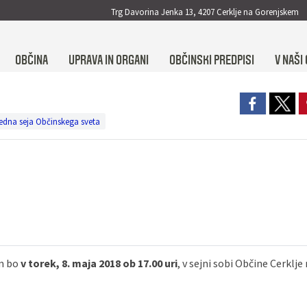
Trg Davorina Jenka 13, 4207 Cerklje na Gorenjskem
OBČINA
UPRAVA IN ORGANI
OBČINSKI PREDPISI
V NAŠI 
redna seja Občinskega sveta
m bo
v torek, 8. maja 2018 ob 17.00 uri
, v sejni sobi Občine Cerklj