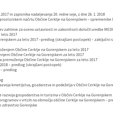
2017 in zapisnika nadaljevanja 20. redne seje, z dne 26. 1. 2018
rostorskem načrtu Občine Cerklje na Gorenjskem – spremembe št
ev zahteve za oceno ustavnosti in zakonitosti določil uredbe MED
 leto 2017
enjskem za leto 2017 –predlog (skrajšani postopek) – zaključni ra
moženjem Občine Cerklje na Gorenjskem za leto 2017
ženjem Občine Cerklje na Gorenjskem za leto 2017
ga premoženja Občine Cerklje na Gorenjskem za leto 2017
2018 – predlog (skrajšani postopek)
 – predlog
og
razvoja kmetijstva, gozdarstva in podeželja v Občini Cerklje na Go
e razvoja gospodarstva in turizma v Občini Cerklje na Gorenjskem
programov v vrtcih na območju občine Cerklje na Gorenjskem – pr
o zdravstvo Gorenjske