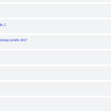
L
oga_1
oženja za leto 2017