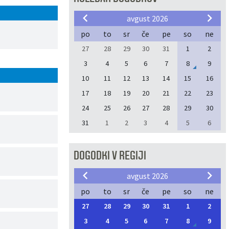
avgust 2026
po
to
sr
če
pe
so
ne
27
28
29
30
31
1
2
3
4
5
6
7
8
9
10
11
12
13
14
15
16
17
18
19
20
21
22
23
24
25
26
27
28
29
30
31
1
2
3
4
5
6
DOGODKI V REGIJI
avgust 2026
po
to
sr
če
pe
so
ne
27
28
29
30
31
1
2
3
4
5
6
7
8
9