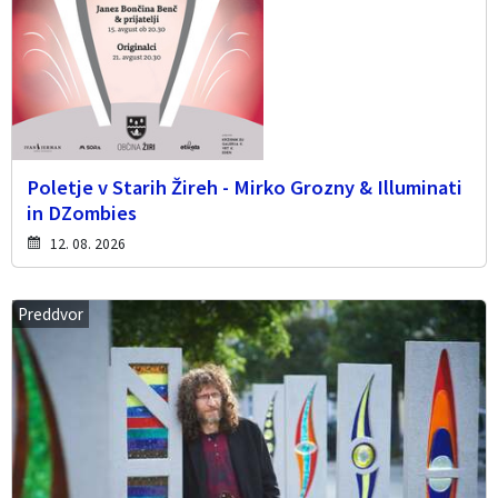
Poletje v Starih Žireh - Mirko Grozny & Illuminati
in DZombies
12. 08. 2026
Preddvor