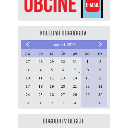
KOLEDAR DOGODKOV
avgust 2026
po
to
sr
če
pe
so
ne
27
28
29
30
31
1
2
3
4
5
6
7
8
9
10
11
12
13
14
15
16
17
18
19
20
21
22
23
24
25
26
27
28
29
30
31
1
2
3
4
5
6
DOGODKI V REGIJI