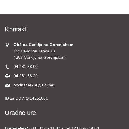
Kontakt
Občina Cerklje na Gorenjskem
Trg Davorina Jenka 13
4207 Cerklje na Gorenjskem
04 281 58 00
04 281 58 20
obcinacerklje@siol.net
ID za DDV:
SI14251086
Uradne ure
Ponedeljek:
od 8.00 do 11.00 in od 12.00 do 14.00