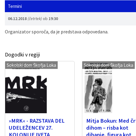
Termini
Vaške skupnosti
Načrt ravnanja s stvarnim premoženjem
Galerija slik
Dokumenti v javni obravnavi
06.12.2018
(četrtek)
ob
19:30
Častno razsodišče
MojaObčina.si
Organizator sporoča, da je predstava odpovedana.
Medobčinski inšpektorat
Dogodki v regiji
Gasilstvo, zaščita in reševanje
Sokolski dom Škofja Loka
Sokolski dom Škofja Loka
»MRK« - RAZSTAVA DEL
Mitja Bokun: Med čr
UDELEŽENCEV 27.
dihom – risba kot
KOLONIJE IVETA
dihanje, figura kot