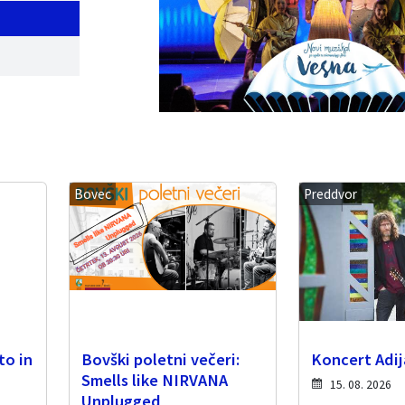
Bovec
Preddvor
to in
Bovški poletni večeri:
Koncert Adij
Smells like NIRVANA
15. 08. 2026
Unplugged