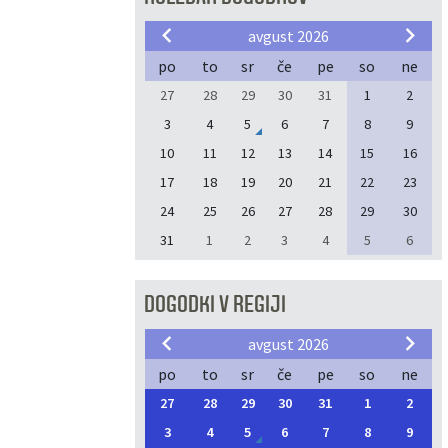
avgust 2026
po
to
sr
če
pe
so
ne
27
28
29
30
31
1
2
3
4
5
6
7
8
9
10
11
12
13
14
15
16
17
18
19
20
21
22
23
24
25
26
27
28
29
30
31
1
2
3
4
5
6
DOGODKI V REGIJI
avgust 2026
po
to
sr
če
pe
so
ne
27
28
29
30
31
1
2
3
4
5
6
7
8
9