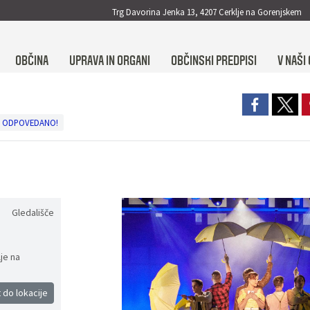
Trg Davorina Jenka 13, 4207 Cerklje na Gorenjskem
OBČINA
UPRAVA IN ORGANI
OBČINSKI PREDPISI
V NAŠI 
 - ODPOVEDANO!
Gledališče
je na
 do lokacije