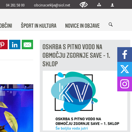
04 281 58 00
obcinacerklje@siol.net
OBČINI
ŠPORT IN KULTURA
NOVICE IN OBJAVE
OSKRBA S PITNO VODO NA
OBMOČJU ZGORNJE SAVE - 1.
SKLOP