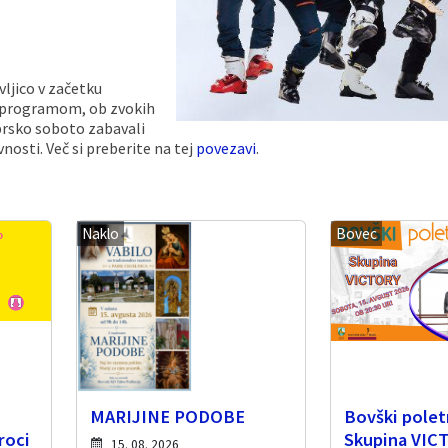
ljico v začetku
m programom, ob zvokih
rsko soboto zabavali
nosti. Več si preberite na tej
povezavi
.
Naklo
Bovec
MARIJINE PODOBE
Bovški poletn
roci
Skupina VIC
15. 08. 2026