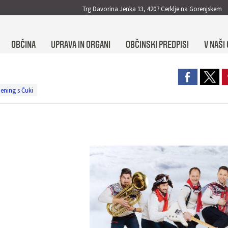
Trg Davorina Jenka 13, 4207 Cerklje na Gorenjskem
OBČINA
UPRAVA IN ORGANI
OBČINSKI PREDPISI
V NAŠI 
pening s Čuki