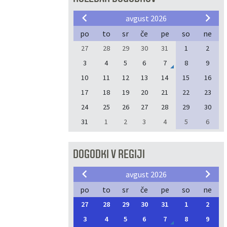
avgust 2026
po
to
sr
če
pe
so
ne
27
28
29
30
31
1
2
3
4
5
6
7
8
9
10
11
12
13
14
15
16
17
18
19
20
21
22
23
24
25
26
27
28
29
30
31
1
2
3
4
5
6
DOGODKI V REGIJI
avgust 2026
po
to
sr
če
pe
so
ne
27
28
29
30
31
1
2
3
4
5
6
7
8
9