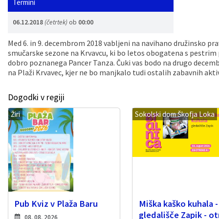
Termini
Vaške skupnosti
Načrt ravnanja s stvarnim premoženjem
Galerija slik
Dokumenti v javni obravnavi
06.12.2018
(četrtek)
ob
00:00
Častno razsodišče
MojaObčina.si
Med 6. in 9. decembrom 2018 vabljeni na navihano družinsko prav
smučarske sezone na Krvavcu, ki bo letos obogatena s pestri
dobro poznanega Pancer Tanza. Čuki vas bodo na drugo decemb
Medobčinski inšpektorat
na Plaži Krvavec, kjer ne bo manjkalo tudi ostalih zabavnih aktiv
Gasilstvo, zaščita in reševanje
Dogodki v regiji
Žiri
Sokolski dom Škofja Loka
Pub Kviz v Plaža Baru
Miška kaško kuhala -
gledališče Zapik - ot
08. 08. 2026