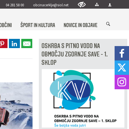
04 281 58 00
obcinacerklje@siol.net
OBČINI
ŠPORT IN KULTURA
NOVICE IN OBJAVE
OSKRBA S PITNO VODO NA
OBMOČJU ZGORNJE SAVE - 1.
SKLOP