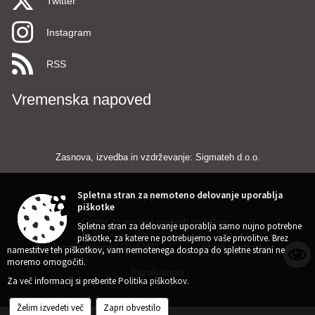
Twitter
Instagram
RSS
Vremenska napoved
Zasnova, izvedba in vzdrževanje: Sigmateh d.o.o.
Spletna stran za nemoteno delovanje uporablja
Splošni pogoji spletne strani
|
piškotke
Center za varstvo osebnih podatkov
|
Spletna stran za delovanje uporablja samo nujno potrebne
piškotke, za katere ne potrebujemo vaše privolitve. Brez
Izjava o dostopnosti (ZDSMA)
|
Politika piškotkov
|
namestitve teh piškotkov, vam nemotenega dostopa do spletne strani ne
moremo omogočiti.
Kazalo strani
Za več informacij si preberite
Politika piškotkov
.
Želim izvedeti več
Zapri obvestilo