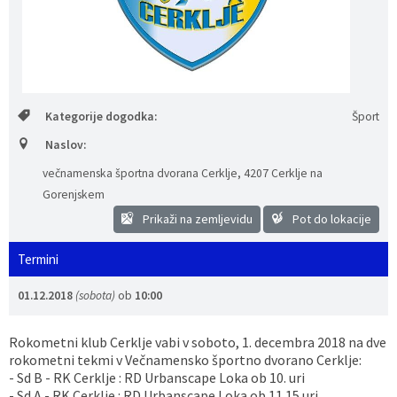
Vaške skupnosti
Načrt ravnanja s stvarnim premoženjem
Galerija slik
Dokumenti v javni obravnavi
Častno razsodišče
MojaObčina.si
Medobčinski inšpektorat
Kategorije dogodka:
Šport
Naslov:
Gasilstvo, zaščita in reševanje
večnamenska športna dvorana Cerklje
,
4207 Cerklje na
Gorenjskem
Prikaži na zemljevidu
Pot do lokacije
Termini
01.12.2018
(sobota)
ob
10:00
Rokometni klub Cerklje vabi v soboto, 1. decembra 2018 na dve
rokometni tekmi v Večnamensko športno dvorano Cerklje:
- Sd B - RK Cerklje : RD Urbanscape Loka ob 10. uri
- Sd A - RK Cerklje : RD Urbanscape Loka ob 11.15 uri