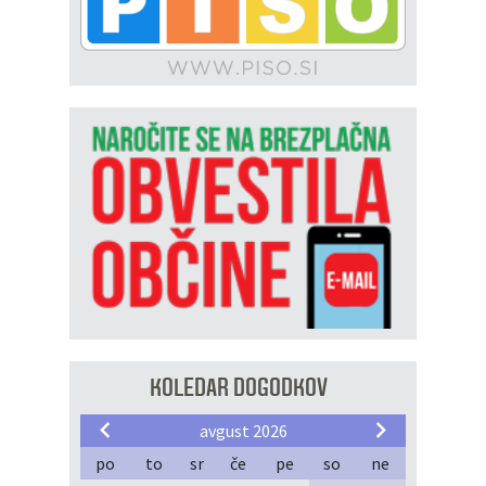
KOLEDAR DOGODKOV
avgust 2026
po
to
sr
če
pe
so
ne