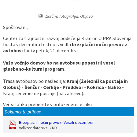
Vaške skupnosti
Načrt ravnanja s stvarnim premoženjem
Galerija slik
Dokumenti v javni obravnavi
Vzorčna fotografija: Objava
Častno razsodišče
MojaObčina.si
Spoštovani,
Center za trajnostni razvoj podeželja Kranj in CIPRA Slovenija
Medobčinski inšpektorat
bosta v decembru testno izvedla
brezplačni nočni prevoz z
avtobusi
tudi v petek, 21. decembra.
Gasilstvo, zaščita in reševanje
Vašo vožnjo domov bo na avtobusu popestril vesel
glasbeno-kulturni program.
Trasa avtobusov bo naslednja:
Kranj (Železniška postaja in
Globus) - Šenčur - Cerklje - Preddvor - Kokrica - Naklo
-
Kranj ter vmesne postaje (na zahtevo).
Več si lahko preberete v priloženem letaku.
Dokumenti, priloge
Brezplačni nočni prevozi-Veseli december
Velikost datoteke: 2 MB