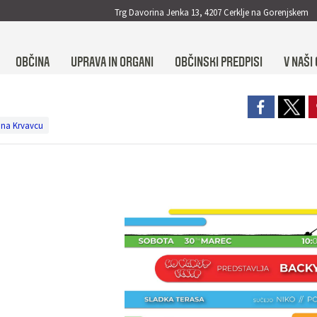
Trg Davorina Jenka 13, 4207 Cerklje na Gorenjskem
OBČINA
UPRAVA IN ORGANI
OBČINSKI PREDPISI
V NAŠI 
 na Krvavcu