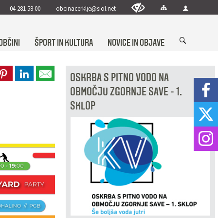
04 281 58 00
obcinacerklje@siol.net
OBČINI
ŠPORT IN KULTURA
NOVICE IN OBJAVE
OSKRBA S PITNO VODO NA
OBMOČJU ZGORNJE SAVE - 1.
SKLOP