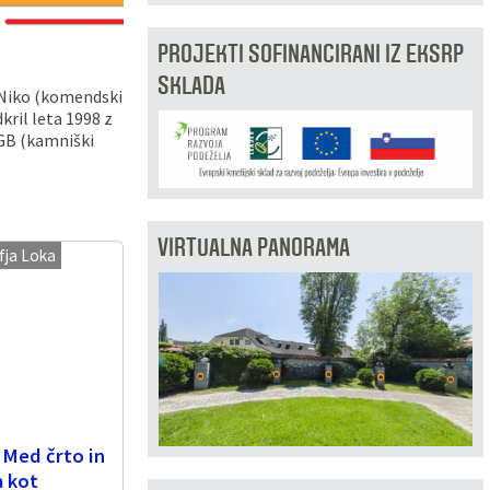
PROJEKTI SOFINANCIRANI IZ EKSRP
SKLADA
o Niko (komendski
kril leta 1998 z
PGB (kamniški
VIRTUALNA PANORAMA
fja Loka
 Med črto in
a kot