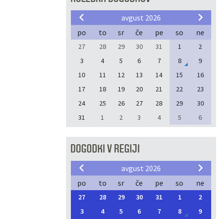
avgust 2026
po
to
sr
če
pe
so
ne
27
28
29
30
31
1
2
3
4
5
6
7
8
9
10
11
12
13
14
15
16
17
18
19
20
21
22
23
24
25
26
27
28
29
30
31
1
2
3
4
5
6
DOGODKI V REGIJI
avgust 2026
po
to
sr
če
pe
so
ne
27
28
29
30
31
1
2
3
4
5
6
7
8
9