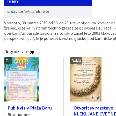
Termini
Vaške skupnosti
Načrt ravnanja s stvarnim premoženjem
Galerija slik
Dokumenti v javni obravnavi
30.03.2019
(sobota)
ob
10:00
Častno razsodišče
MojaObčina.si
V soboto, 30. marca 2019 od 10. do 20. ure vabljeni na Krvavec 
žrebec, ki se kali v ritmih techno glasbe že od svojega 16. leta)
obiskom Ambasade Gavioli in s to iskro začel leta 2003 tlakovati 
Medobčinski inšpektorat
perspektivni ptič, ki je ponesel izvrstno glasbo pod kamniške pl
Gasilstvo, zaščita in reševanje
Dogodki v regiji
Žiri
Naklo
Pub Kviz v Plaža Baru
Otvoritev razstave
KLEKLJANE CVETN
08. 08. 2026