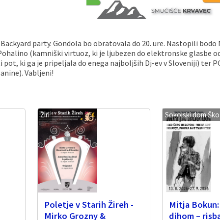
na Backyard party. Gondola bo obratovala do 20. ure. Nastopili bod
, Pohalino (kamniški virtuoz, ki je ljubezen do elektronske glasbe od
pot, ki ga je pripeljala do enega najboljših Dj-ev v Sloveniji) ter 
anine). Vabljeni!
Žiri
Sokolski dom Ško
Poletje v Starih Žireh -
Mitja Bokun:
E
Mirko Grozny &
dihom – risb