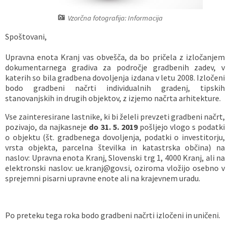
Vaške skupnosti
Načrt ravnanja s stvarnim premoženjem
Galerija slik
Dokumenti v javni obravnavi
Vzorčna fotografija: Informacija
Spoštovani,
Častno razsodišče
MojaObčina.si
Upravna enota Kranj vas obvešča, da bo pričela z izločanjem
Medobčinski inšpektorat
dokumentarnega gradiva za področje gradbenih zadev, v
katerih so bila gradbena dovoljenja izdana v letu 2008. Izločeni
bodo gradbeni načrti individualnih gradenj, tipskih
Gasilstvo, zaščita in reševanje
stanovanjskih in drugih objektov, z izjemo načrta arhitekture.
Vse zainteresirane lastnike, ki bi želeli prevzeti gradbeni načrt,
pozivajo, da najkasneje
do 31. 5. 2019
pošljejo vlogo s podatki
o objektu (št. gradbenega dovoljenja, podatki o investitorju,
vrsta objekta, parcelna številka in katastrska občina) na
naslov: Upravna enota Kranj, Slovenski trg 1, 4000 Kranj, ali na
elektronski naslov: ue.kranj@gov.si, oziroma vložijo osebno v
sprejemni pisarni upravne enote ali na krajevnem uradu.
Po preteku tega roka bodo gradbeni načrti izločeni in uničeni.