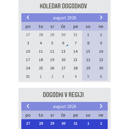
KOLEDAR DOGODKOV
avgust 2026
po
to
sr
če
pe
so
ne
27
28
29
30
31
1
2
3
4
5
6
7
8
9
10
11
12
13
14
15
16
17
18
19
20
21
22
23
24
25
26
27
28
29
30
31
1
2
3
4
5
6
DOGODKI V REGIJI
avgust 2026
po
to
sr
če
pe
so
ne
27
28
29
30
31
1
2