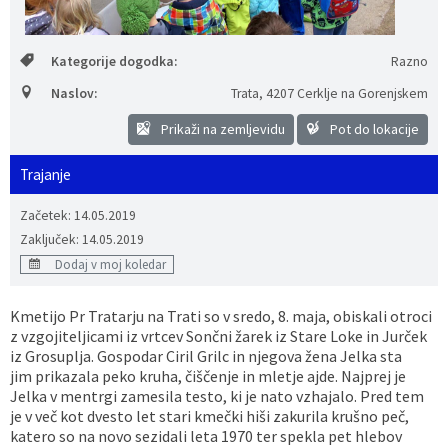
Vaške skupnosti
Načrt ravnanja s stvarnim premoženjem
Galerija slik
Dokumenti v javni obravnavi
Kategorije dogodka:
Razno
Častno razsodišče
MojaObčina.si
Naslov:
Trata
,
4207 Cerklje na Gorenjskem
Medobčinski inšpektorat
Prikaži na zemljevidu
Pot do lokacije
Trajanje
Gasilstvo, zaščita in reševanje
Začetek: 14.05.2019
Zaključek: 14.05.2019
Dodaj v moj koledar
Kmetijo Pr Tratarju na Trati so v sredo, 8. maja, obiskali otroci
z vzgojiteljicami iz vrtcev Sončni žarek iz Stare Loke in Jurček
iz Grosuplja. Gospodar Ciril Grilc in njegova žena Jelka sta
jim prikazala peko kruha, čiščenje in mletje ajde. Najprej je
Jelka v mentrgi zamesila testo, ki je nato vzhajalo. Pred tem
je v več kot dvesto let stari kmečki hiši zakurila krušno peč,
katero so na novo sezidali leta 1970 ter spekla pet hlebov