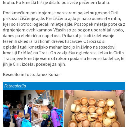
kruha. Po kmečki hiši je dišalo po sveže pečenem kruhu.
Pod kmečkim poslopjem je na starem pajkelnu gospod Ciril
prikazal čiščenje ajde. Prečiščeno ajdo je nato odnesel v mlin,
kjer so si otroci ogledali mletje ajde. Postopek mletja poteka z
drgnjenjem dveh kamnov. Včasih so za pogon uporabljali vodo,
danes pa električno napetost. Prikazal je tudi izdelovanje
lesenih skled iz različnih dreves listavcev. Otroci so si
ogledali tudi kmetijsko mehanizacijo in živino na sosedovi
kmetiji Pr Mlač na Trati. Ob zaključku ogleda sta Jelka in Ciril s
Tratarjeve kmetije vsem otrokom podarila lesene skodelice, ki
jih je Ciril izdelal posebej za njih.
Besedilo in foto: Janez Kuhar
Fotogalerija