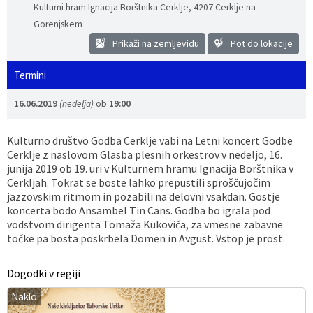
Kulturni hram Ignacija Borštnika Cerklje
,
4207 Cerklje na
Vaške skupnosti
Načrt ravnanja s stvarnim premoženjem
Galerija slik
Dokumenti v javni obravnavi
Gorenjskem
Prikaži na zemljevidu
Pot do lokacije
Častno razsodišče
MojaObčina.si
Termini
Medobčinski inšpektorat
16.06.2019
(nedelja)
ob
19:00
Gasilstvo, zaščita in reševanje
Kulturno društvo Godba Cerklje vabi na Letni koncert Godbe
Cerklje z naslovom Glasba plesnih orkestrov v nedeljo, 16.
junija 2019 ob 19. uri v Kulturnem hramu Ignacija Borštnika v
Cerkljah. Tokrat se boste lahko prepustili sproščujočim
jazzovskim ritmom in pozabili na delovni vsakdan. Gostje
koncerta bodo Ansambel Tin Cans. Godba bo igrala pod
vodstvom dirigenta Tomaža Kukoviča, za vmesne zabavne
točke pa bosta poskrbela Domen in Avgust. Vstop je prost.
Dogodki v regiji
Naklo