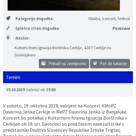
Vaške skupnosti
Načrt ravnanja s stvarnim premoženjem
Galerija slik
Dokumenti v javni obravnavi
Kategorije dogodka:
Glasba, koncert, festival
Častno razsodišče
MojaObčina.si
Spletna stran dogodka:
Povezava
Naslov:
Medobčinski inšpektorat
Kulturni hram Ignacija Borštnika Cerklje
,
4207 Cerklje na
Gasilstvo, zaščita in reševanje
Gorenjskem
Prikaži na zemljevidu
Pot do lokacije
Termini
19.10.2019
(sobota)
ob
19:00
V soboto, 19. oktobra 2019, vabljeni na Koncert KMoPZ
Davorina Jenka Cerklje in MePZ Davorina Jenka iz Banjaluke.
Koncert bo potekal v Kulturnem hramu Ignacija Borštnika v
Cerkljah ob 19. uri. Davorinci so pred časom navezali stike s
predstavniki Društva Slovencev Republike Srbske Triglav,
Banjaluka, v okviru katerega deluje Mešani pevski zbor Davorin