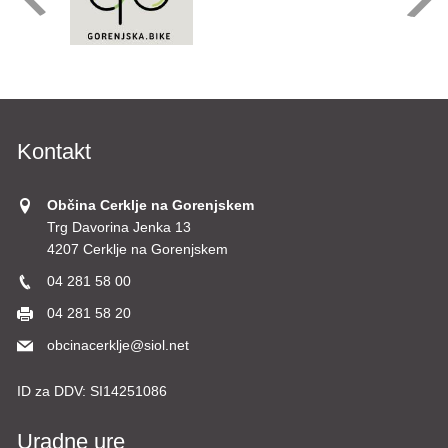
Kontakt
Občina Cerklje na Gorenjskem
Trg Davorina Jenka 13
4207 Cerklje na Gorenjskem
04 281 58 00
04 281 58 20
obcinacerklje@siol.net
ID za DDV:
SI14251086
Uradne ure