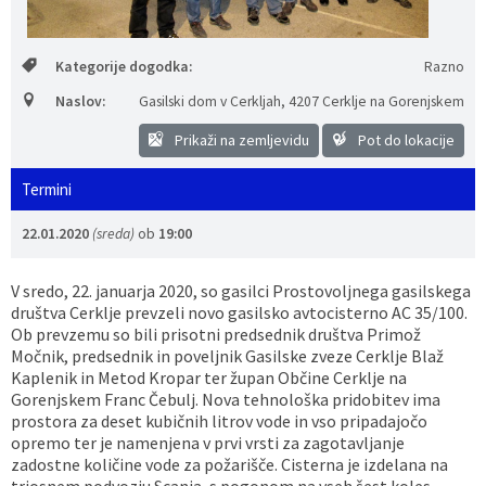
Vaške skupnosti
Načrt ravnanja s stvarnim premoženjem
Galerija slik
Dokumenti v javni obravnavi
Kategorije dogodka:
Razno
Častno razsodišče
MojaObčina.si
Naslov:
Gasilski dom v Cerkljah
,
4207 Cerklje na Gorenjskem
Medobčinski inšpektorat
Prikaži na zemljevidu
Pot do lokacije
Termini
Gasilstvo, zaščita in reševanje
22.01.2020
(sreda)
ob
19:00
V sredo, 22. januarja 2020, so gasilci Prostovoljnega gasilskega
društva Cerklje prevzeli novo gasilsko avtocisterno AC 35/100.
Ob prevzemu so bili prisotni predsednik društva Primož
Močnik, predsednik in poveljnik Gasilske zveze Cerklje Blaž
Kaplenik in Metod Kropar ter župan Občine Cerklje na
Gorenjskem Franc Čebulj. Nova tehnološka pridobitev ima
prostora za deset kubičnih litrov vode in vso pripadajočo
opremo ter je namenjena v prvi vrsti za zagotavljanje
zadostne količine vode za požarišče. Cisterna je izdelana na
triosnem podvozju Scania, s pogonom na vseh šest koles.