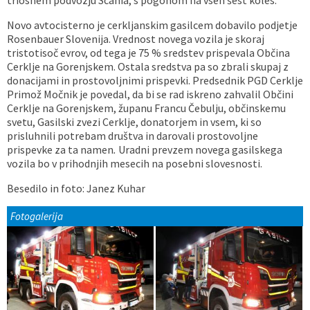
Novo avtocisterno je cerkljanskim gasilcem dobavilo podjetje
Rosenbauer Slovenija. Vrednost novega vozila je skoraj
tristotisoč evrov, od tega je 75 % sredstev prispevala Občina
Cerklje na Gorenjskem. Ostala sredstva pa so zbrali skupaj z
donacijami in prostovoljnimi prispevki. Predsednik PGD Cerklje
Primož Močnik je povedal, da bi se rad iskreno zahvalil Občini
Cerklje na Gorenjskem, županu Francu Čebulju, občinskemu
svetu, Gasilski zvezi Cerklje, donatorjem in vsem, ki so
prisluhnili potrebam društva in darovali prostovoljne
prispevke za ta namen
.
Uradni prevzem novega gasilskega
vozila bo v prihodnjih mesecih na posebni slovesnosti.
Besedilo in foto: Janez Kuhar
Fotogalerija