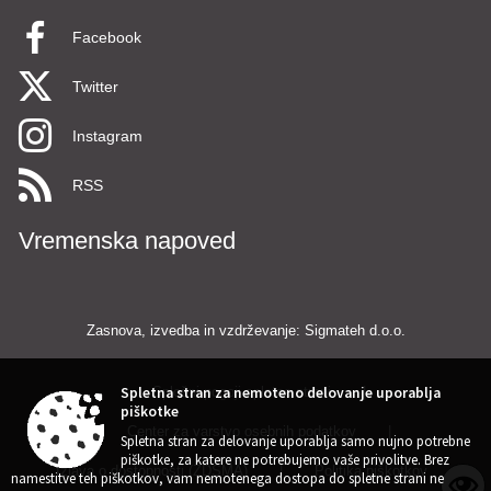
Facebook
Twitter
Instagram
RSS
Vremenska napoved
Zasnova, izvedba in vzdrževanje: Sigmateh d.o.o.
Splošni pogoji spletne strani
|
Spletna stran za nemoteno delovanje uporablja
piškotke
Center za varstvo osebnih podatkov
|
Spletna stran za delovanje uporablja samo nujno potrebne
piškotke, za katere ne potrebujemo vaše privolitve. Brez
Izjava o dostopnosti (ZDSMA)
|
Politika piškotkov
|
namestitve teh piškotkov, vam nemotenega dostopa do spletne strani ne