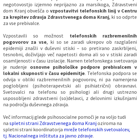
negotovostjo izjemno neprijazno za marsikoga, Zdravstveni
Vaške skupnosti
Načrt ravnanja s stvarnim premoženjem
Galerija slik
Dokumenti v javni obravnavi
dom Kranj obvešča o
vzpostavitvi telefonskih linij v Centru
za krepitev zdravja Zdravstvenega doma Kranj
, ki so odprte
za vse prebivalce.
Častno razsodišče
MojaObčina.si
Vzpostavili so možnost
telefonskih razbremenilnih
Medobčinski inšpektorat
pogovorov za vse
, ki so se zaradi ukrepov ob razglašeni
epidemiji znašli v duševni stiski – so pretirano zaskrbljeni,
tesnobni, doživljajo več napetosti doma ali so v stiski zaradi
Gasilstvo, zaščita in reševanje
osamljenosti v času izolacije. Namen telefonskega svetovanja
je nudenje
osnovne psihološke podpore prebivalcem v
lokalni skupnosti v času epidemitje
. Telefonska podpora se
odvija v obliki razbremenilnih pogovorov, ni pa namenjena
poglobljeni (psihoterapevtski ali psihiatrični) obravnavi.
Svetovalci na telefonu so psihologi ali drugi ustrezno
usposobljeni zdravstveni (so)delavci, z delovnimi izkušnjami
na področju duševnega zdravja.
Več informacij glede psihosocialne pomoči je na voljo tudi
na
spletni strani Zdravstvenega doma Kranj
oziroma na
spletni strani koordinatorja
mreže telefonskih svetovalcev,
tj. Nacionalnega inštituta za javno zdravje
.