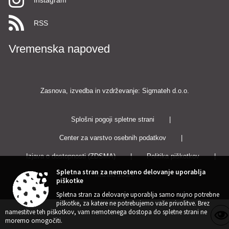
RSS
Vremenska napoved
Zasnova, izvedba in vzdrževanje: Sigmateh d.o.o.
Splošni pogoji spletne strani
|
Center za varstvo osebnih podatkov
|
Izjava o dostopnosti (ZDSMA)
|
Politika piškotkov
|
Spletna stran za nemoteno delovanje uporablja
Kazalo strani
piškotke
Spletna stran za delovanje uporablja samo nujno potrebne
piškotke, za katere ne potrebujemo vaše privolitve. Brez
namestitve teh piškotkov, vam nemotenega dostopa do spletne strani ne
moremo omogočiti.