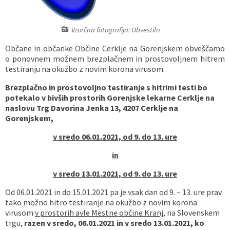
Vaške skupnosti
Načrt ravnanja s stvarnim premoženjem
Galerija slik
Dokumenti v javni obravnavi
Vzorčna fotografija: Obvestilo
Častno razsodišče
MojaObčina.si
Občane in občanke Občine Cerklje na Gorenjskem obveščamo
o ponovnem možnem brezplačnem in prostovoljnem hitrem
Medobčinski inšpektorat
testiranju na okužbo z novim korona virusom.
Brezplačno in
prostovoljno testiranje s hitrimi testi
bo
Gasilstvo, zaščita in reševanje
potekalo v bivših prostorih Gorenjske lekarne Cerklje na
naslovu Trg Davorina Jenka 13, 4207 Cerklje na
Gorenjskem,
v sredo 06.01.2021, od 9. do 13. ure
in
v sredo 13.01.2021, od 9. do 13. ure
Od 06.01.2021 in do 15.01.2021 pa je vsak dan od 9. – 13. ure prav
tako možno hitro testiranje na okužbo z novim korona
virusom
v prostorih avle Mestne občine Kranj
, na Slovenskem
trgu,
razen v sredo, 06.01.2021 in v sredo 13.01.2021, ko