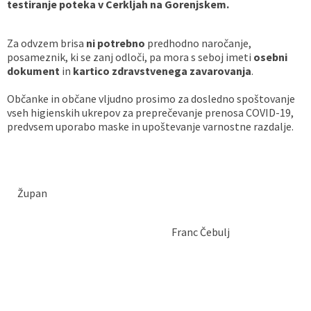
testiranje poteka v Cerkljah na Gorenjskem.
Za odvzem brisa
ni potrebno
predhodno naročanje,
posameznik, ki se zanj odloči, pa mora s seboj imeti
osebni
dokument
in
kartico zdravstvenega zavarovanja
.
Občanke in občane vljudno prosimo za dosledno spoštovanje
vseh higienskih ukrepov za preprečevanje prenosa COVID-19,
predvsem uporabo maske in upoštevanje varnostne razdalje.
Župan
Franc Čebulj