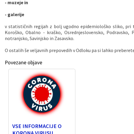
- muzeje in
Vaške skupnosti
Načrt ravnanja s stvarnim premoženjem
Galerija slik
Dokumenti v javni obravnavi
- galerije
Častno razsodišče
MojaObčina.si
v statističnih regijah z bolj ugodno epidemiološko sliko, pr
Koroško, Obalno - kraško, Osrednjeslovensko, Podravsko, 
notranjsko, Savinjsko in Zasavsko.
Medobčinski inšpektorat
O ostalih še veljavnih prepovedih v Odloku pa si lahko preberet
Gasilstvo, zaščita in reševanje
Povezane objave
VSE INFORMACIJE O
KORONA VIRUSU