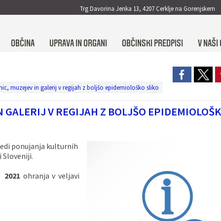
Trg Davorina Jenka 13, 4207 Cerklje na Gorenjskem
OBČINA
UPRAVA IN ORGANI
OBČINSKI PREDPISI
V NAŠI 
žnic, muzejev in galerij v regijah z boljšo epidemiološko sliko
N GALERIJ V REGIJAH Z BOLJŠO EPIDEMIOLOŠK
ovedi ponujanja kulturnih
Sloveniji.
a 2021
ohranja v veljavi