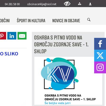
04 281 58 00
obcinacerklje@siol.net
OBČINI
ŠPORT IN KULTURA
NOVICE IN OBJAVE
OSKRBA S PITNO VODO NA
OBMOČJU ZGORNJE SAVE - 1.
SKLOP
O SLIKO