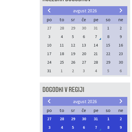
avgust 2026
po
to
sr
če
pe
so
ne
27
28
29
30
31
1
2
3
4
5
6
7
8
9
10
11
12
13
14
15
16
17
18
19
20
21
22
23
24
25
26
27
28
29
30
31
1
2
3
4
5
6
DOGODKI V REGIJI
avgust 2026
po
to
sr
če
pe
so
ne
27
28
29
30
31
1
2
3
4
5
6
7
8
9