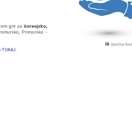
i tem gre za
Gorenjsko,
Pomursko, Primorsko -
Vzorčna foto
e
TUKAJ.