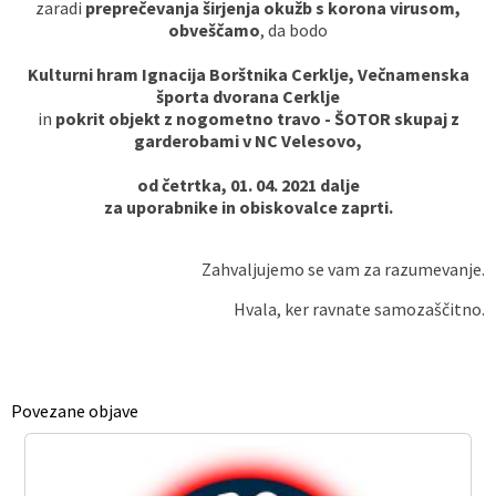
zaradi
preprečevanja širjenja okužb s korona virusom,
obveščamo
, da bodo
Vaške skupnosti
Načrt ravnanja s stvarnim premoženjem
Galerija slik
Dokumenti v javni obravnavi
Kulturni hram Ignacija Borštnika Cerklje,
Večnamenska
Častno razsodišče
MojaObčina.si
športa dvorana Cerklje
in
pokrit objekt z nogometno travo - ŠOTOR skupaj z
garderobami v NC Velesovo,
Medobčinski inšpektorat
od četrtka, 01. 04. 2021 dalje
Gasilstvo, zaščita in reševanje
za uporabnike in obiskovalce
zaprti
.
Zahvaljujemo se vam za razumevanje.
Hvala, ker ravnate samozaščitno.
Povezane objave