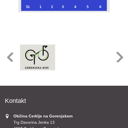
31
1
2
3
4
5
6
Kontakt
Občina Cerklje na Gorenjskem
Trg Davorina Jenka 13