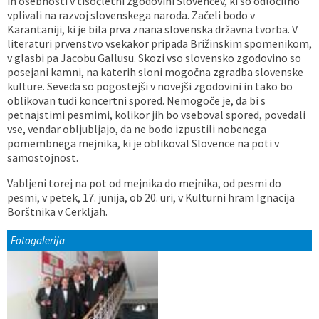
in osebnosti v tisočletni zgodovini Slovencev, ki so odločilno
vplivali na razvoj slovenskega naroda. Začeli bodo v
Vaške skupnosti
Načrt ravnanja s stvarnim premoženjem
Galerija slik
Dokumenti v javni obravnavi
Karantaniji, ki je bila prva znana slovenska državna tvorba. V
literaturi prvenstvo vsekakor pripada Brižinskim spomenikom,
Častno razsodišče
MojaObčina.si
v glasbi pa Jacobu Gallusu. Skozi vso slovensko zgodovino so
posejani kamni, na katerih sloni mogočna zgradba slovenske
kulture. Seveda so pogostejši v novejši zgodovini in tako bo
Medobčinski inšpektorat
oblikovan tudi koncertni spored. Nemogoče je, da bi s
petnajstimi pesmimi, kolikor jih bo vseboval spored, povedali
Gasilstvo, zaščita in reševanje
vse, vendar obljubljajo, da ne bodo izpustili nobenega
pomembnega mejnika, ki je oblikoval Slovence na poti v
samostojnost.
Vabljeni torej na pot od mejnika do mejnika, od pesmi do
pesmi, v petek, 17. junija, ob 20. uri, v Kulturni hram Ignacija
Borštnika v Cerkljah.
Fotogalerija