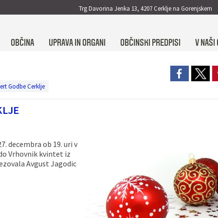
Trg Davorina Jenka 13, 4207 Cerklje na Gorenjskem
OBČINA
UPRAVA IN ORGANI
OBČINSKI PREDPISI
V NAŠI 
ert Godbe Cerklje
KLJE
7. decembra ob 19. uri v
do Vrhovnik kvintet iz
vezovala Avgust Jagodic