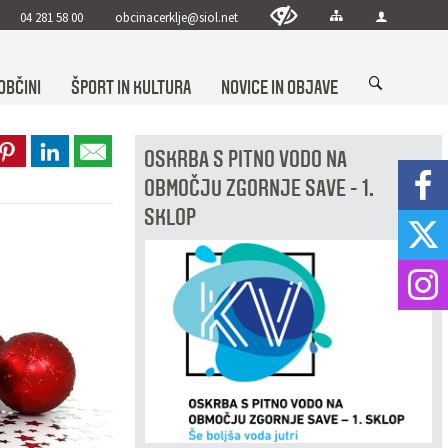
04 281 58 00
obcinacerklje@siol.net
OBČINI
ŠPORT IN KULTURA
NOVICE IN OBJAVE
OSKRBA S PITNO VODO NA
OBMOČJU ZGORNJE SAVE - 1.
SKLOP