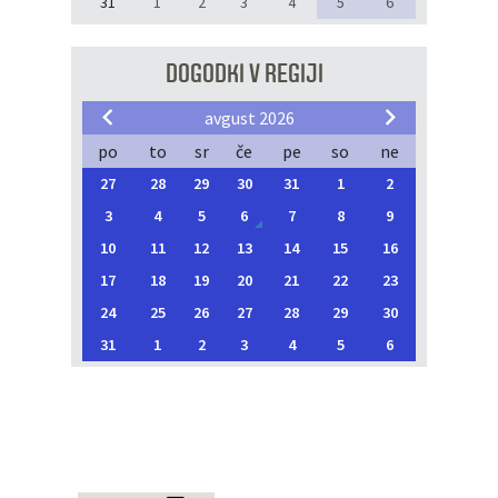
31
1
2
3
4
5
6
DOGODKI V REGIJI
avgust 2026
po
to
sr
če
pe
so
ne
27
28
29
30
31
1
2
3
4
5
6
7
8
9
10
11
12
13
14
15
16
17
18
19
20
21
22
23
24
25
26
27
28
29
30
31
1
2
3
4
5
6