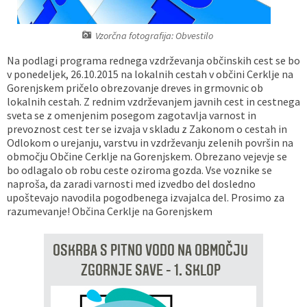
Vaške skupnosti
Načrt ravnanja s stvarnim premoženjem
Galerija slik
Dokumenti v javni obravnavi
Vzorčna fotografija: Obvestilo
Častno razsodišče
MojaObčina.si
Na podlagi programa rednega vzdrževanja občinskih cest se bo
v ponedeljek, 26.10.2015 na lokalnih cestah v občini Cerklje na
Gorenjskem pričelo obrezovanje dreves in grmovnic ob
Medobčinski inšpektorat
lokalnih cestah. Z rednim vzdrževanjem javnih cest in cestnega
sveta se z omenjenim posegom zagotavlja varnost in
Gasilstvo, zaščita in reševanje
prevoznost cest ter se izvaja v skladu z Zakonom o cestah in
Odlokom o urejanju, varstvu in vzdrževanju zelenih površin na
območju Občine Cerklje na Gorenjskem. Obrezano vejevje se
bo odlagalo ob robu ceste oziroma gozda. Vse voznike se
naproša, da zaradi varnosti med izvedbo del dosledno
upoštevajo navodila pogodbenega izvajalca del. Prosimo za
razumevanje! Občina Cerklje na Gorenjskem
OSKRBA S PITNO VODO NA OBMOČJU
ZGORNJE SAVE - 1. SKLOP