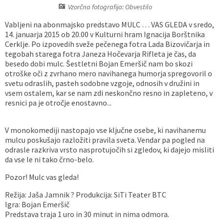
Vzorčna fotografija: Obvestilo
Vaške skupnosti
Načrt ravnanja s stvarnim premoženjem
Galerija slik
Dokumenti v javni obravnavi
Vabljeni na abonmajsko predstavo MULC … VAS GLEDA v sredo,
14. januarja 2015 ob 20.00 v Kulturni hram Ignacija Borštnika
Častno razsodišče
MojaObčina.si
Cerklje. Po izpovedih sveže pečenega fotra Lada Bizovičarja in
tegobah starega fotra Janeza Hočevarja Rifleta je čas, da
Medobčinski inšpektorat
besedo dobi mulc. Šestletni Bojan Emeršič nam bo skozi
otroške oči z zvrhano mero navihanega humorja spregovoril o
svetu odraslih, pasteh sodobne vzgoje, odnosih v družini in
Gasilstvo, zaščita in reševanje
vsem ostalem, kar se nam zdi neskončno resno in zapleteno, v
resnici pa je otročje enostavno...
V monokomediji nastopajo vse ključne osebe, ki navihanemu
mulcu poskušajo razložiti pravila sveta. Vendar pa pogled na
odrasle razkriva vrsto nasprotujočih si zgledov, ki dajejo misliti
da vse le ni tako črno-belo.
Pozor! Mulc vas gleda!
Režija: Jaša Jamnik ? Produkcija: SiTi Teater BTC
Igra: Bojan Emeršič
Predstava traja 1 uro in 30 minut in nima odmora.