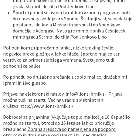
mimo Vodnikove domačije do ribnika Češnjevek, mimo
grada Strmol, do cilja Pod Jenkovo Lipo.
Športni pohod se usmeri v rahlem vzponu po gozdni poti
do naravnega vodnjaka v Spodnji Štefanji vasi, se nadaljuje
po planoti do kraja Mežnar in se spusti do Vodnikove
domačije v Adergasu. Nato gre mimo ribnika Češnjevek,
mimo gradu Strmol do cilja Pod Jenkovo Lipo
Pohodnikom priporočamo lahke, nizke treking čevlje,
nogavice preko gležnjev, lahke hlače, športno majico ter
vetrovko za primer slabšega vremena. Svetujemo tudi
pohodniške palice.
Po pohodu bo družabno srečanje s toplo malico, družabnimi
igrami in živo glasbo.
Prijave: na elektronski naslov: info@lions-brnik.si . Prijava
možna tudi na startu. Več na uradni spletni strani
društva:http://www.lions-brnik.si/
Dobrodelna prijavnina (vključuje toplo malico) je 10 € (plačilo
možno na startu), otroci do 15 leta se lahko pridružijo
brezplačno
Zbrana sredstva so namenjena za podporo
otrokom in družinam v socialni stiski,
med drugim: