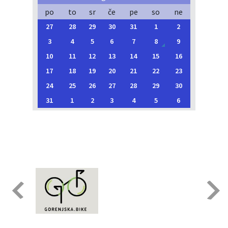
po
to
sr
če
pe
so
ne
27
28
29
30
31
1
2
3
4
5
6
7
8
9
10
11
12
13
14
15
16
17
18
19
20
21
22
23
24
25
26
27
28
29
30
31
1
2
3
4
5
6