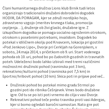
Vaške skupnosti
Načrt ravnanja s stvarnim premoženjem
Galerija slik
Dokumenti v javni obravnavi
Člani humanitarnega društva Lions klub Brnik tudi letos
organizirajo tradicionalni družabni dobrodelni dogodek
HODIM, DA POMAGAM, kjer se združi nordijsko hojo,
Častno razsodišče
MojaObčina.si
zdravstveno vzgojo (meritev krvnega tlaka, promocija
cepljenja…), druženje ob živi glasbi, družabne igre. Z
Medobčinski inšpektorat
izkupičkom dogodka se pomaga socialno ogroženim otrokom,
otrokom s posebnimi potrebami, invalidom. Dogodek bo
potekal v idiličnem okolju pod Krvavcem, lokacija pri gostilni
Gasilstvo, zaščita in reševanje
»Pod Jenkovo Lipo«, Dvorje pri Cerkljah na Gorenjskem, v
soboto, 24.maja 2014, s pričetkom ob 9. uri. Start vodenega
pohoda ob 10. uri, pohod bo po čudovitih gozdnih in travnatih
poteh. Udeleženci bodo lahko izbirali med tremi različnimi
možnostmi: družinski pohod (ravninska pot 3 km),
rekreativno/kulturni pohod (ravninska pot 7,5 km) in
športno/hribovit pohod (10 km). Skica poti in prijave pod več...
Družinski pohod bo potekal mimo gradu Strmol po
gozdni poti do ribnika Češnjevek. Vmes bodo družabne
igre. Od tu se po isti poti vrnemo do cilja v vasi Dvorje.
Rekreativni pohod teče preko travnika proti vasi Adergas,
kjer si bomo ogledali baročni samostan. Nato gre pot