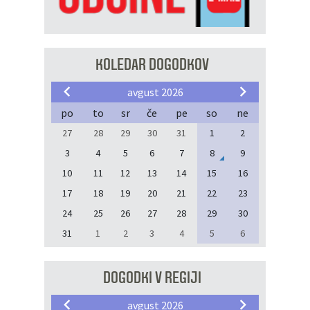
KOLEDAR DOGODKOV
avgust 2026
po
to
sr
če
pe
so
ne
27
28
29
30
31
1
2
3
4
5
6
7
8
9
10
11
12
13
14
15
16
17
18
19
20
21
22
23
24
25
26
27
28
29
30
31
1
2
3
4
5
6
DOGODKI V REGIJI
avgust 2026