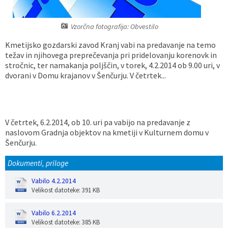
Vaške skupnosti
Načrt ravnanja s stvarnim premoženjem
Galerija slik
Dokumenti v javni obravnavi
Vzorčna fotografija: Obvestilo
Častno razsodišče
MojaObčina.si
Kmetijsko gozdarski zavod Kranj vabi na predavanje na temo
težav in njihovega preprečevanja pri pridelovanju korenovk in
stročnic, ter namakanja poljščin, v torek, 4.2.2014 ob 9.00 uri, v
Medobčinski inšpektorat
dvorani v Domu krajanov v Šenčurju. V četrtek...
Gasilstvo, zaščita in reševanje
V četrtek, 6.2.2014, ob 10. uri pa vabijo na predavanje z
naslovom Gradnja objektov na kmetiji v Kulturnem domu v
Šenčurju.
Dokumenti, priloge
Vabilo 4.2.2014
Velikost datoteke: 391 KB
Vabilo 6.2.2014
Velikost datoteke: 385 KB