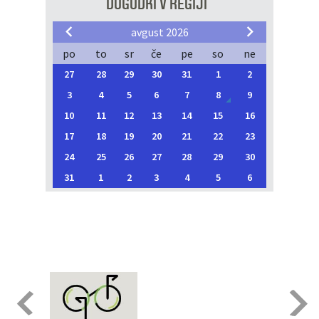
DOGODKI V REGIJI
avgust 2026
po
to
sr
če
pe
so
ne
27
28
29
30
31
1
2
3
4
5
6
7
8
9
10
11
12
13
14
15
16
17
18
19
20
21
22
23
24
25
26
27
28
29
30
31
1
2
3
4
5
6