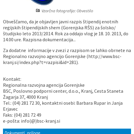
Vaške skupnosti
Načrt ravnanja s stvarnim premoženjem
Galerija slik
Dokumenti v javni obravnavi
Vzorčna fotografija: Obvestilo
Obveščamo, da je objavljen javni razpis štipendij enotnih
Častno razsodišče
MojaObčina.si
regijskih štipendijskih shem (Gorenjska RŠS) za šolsko/
študijsko leto 2013/2014. Rok za oddajo vlog je 18. 10. 2013, do
Medobčinski inšpektorat
14.00 ure. Razpisna dokumentacija...
Za dodatne informacije v zvezi z razpisom se lahko obrnete na
Gasilstvo, zaščita in reševanje
Regionalno razvojno agencijo Gorenjske (http://www.bsc-
kranj.si/index.php?t=razpisi&id=281).
Kontakt:
Regionalna razvojna agencija Gorenjske
BSC, Poslovno podporni center, d.o.o., Kranj, Cesta Staneta
Žagarja 37, 4000 Kranj
Tel.: (04) 281 72 30, kontaktni osebi: Barbara Rupar in Janja
Erjavec
Faks: (04) 281 72 49
e-pošta: info(@)bsc-kranj.si
Dokumenti, priloge