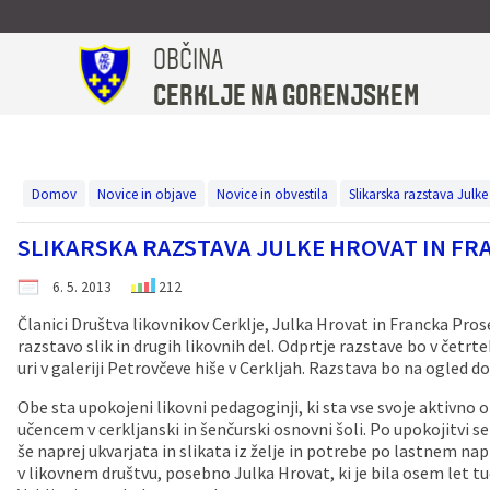
OBČINA
Za pričetek iskanja kliknite na puščico >
Turistična in promocijska taksa
Medobčinski inšpektorat
OBČINSKI PREDPISI
Zdravstvo in sociala
UPRAVA IN ORGANI
ŠPORT IN KULTURA
NOVICE IN OBJAVE
LOKALNI UTRIP
V NAŠI OBČINI
Občinski svet
TURIZEM
OBČINA
CERKLJE NA GORENJSKEM
Predstavitev
Župan
Predstavitev
Prikazovalnik hitrosti Spodnji Brnik
Občinski predpisi
Plačilo upravne takse
TURIZEM
Predstavitev
Dom Taber
Večnamenska športna dvorana Cerklje, Nogometni center Velesovo
LOKALNI UTRIP
Leto 2026
Uradne ure
Podžupan
Člani občinskega sveta
Katalog informacij javnega značaja
Krajevni urad Cerklje
Turistična taksa
Pomoč družini na domu
Kulturni hram Ignacija Borštnika
Koledar dogodkov v občini
Leto 2025
Domov
Novice in objave
Novice in obvestila
Slikarska razstava Julk
SLIKARSKA RAZSTAVA JULKE HROVAT IN F
Simboli občine
Občinska uprava
Statut, poslovnik
Prostorski akti občine
Policijska postaja Kranj
Zgodovina
Društva v občini
Občinski časopis
Leto 2024
6. 5. 2013
212
Vizitka občine
Občinski svet
Seje občinskega sveta
Gospodarske javne službe
Vzgoja in izobraževanje
Znamenitosti
MUZEJ OBČINE CERKLJE - V Hribarjevi vili
Glas izpod Krvavca
Leto 2023
Članici Društva likovnikov Cerklje, Julka Hrovat in Francka Pro
razstavo slik in drugih likovnih del. Odprtje razstave bo v četrte
Občinski praznik in nagrajenci
Nadzorni odbor
Turistična in promocijska taksa
Zdravstvo
Znane osebnosti
Razvojni dokumenti
Leto 2022
uri v galeriji Petrovčeve hiše v Cerkljah. Razstava bo na ogled do
Obe sta upokojeni likovni pedagoginji, ki sta vse svoje aktivno 
Občinska volilna komisija
Uradno občinsko glasilo
Zdravstvo in sociala
Lokalne volitve
učencem v cerkljanski in šenčurski osnovni šoli. Po upokojitvi s
še naprej ukvarjata in slikata iz želje in potrebe po lastnem na
Odbori in komisije
Proračun občine
Pomembne številke
Zapore cest
v likovnem društvu, posebno Julka Hrovat, ki je bila osem let tu