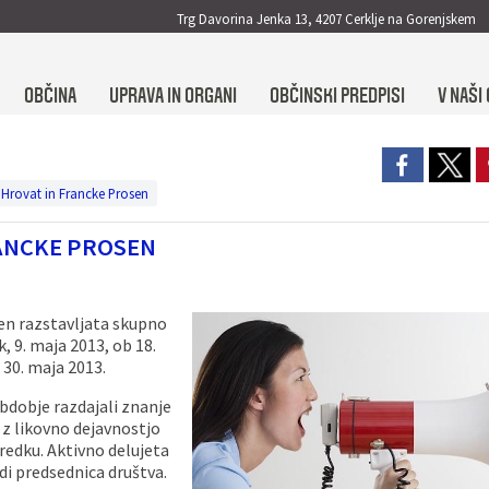
Trg Davorina Jenka 13, 4207 Cerklje na Gorenjskem
OBČINA
UPRAVA IN ORGANI
OBČINSKI PREDPISI
V NAŠI 
e Hrovat in Francke Prosen
RANCKE PROSEN
sen razstavljata skupno
k, 9. maja 2013, ob 18.
 30. maja 2013.
obdobje razdajali znanje
e z likovno dejavnostjo
predku. Aktivno delujeta
di predsednica društva.