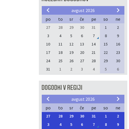
avgust 2026
po
to
sr
če
pe
so
ne
27
28
29
30
31
1
2
3
4
5
6
7
8
9
10
11
12
13
14
15
16
17
18
19
20
21
22
23
24
25
26
27
28
29
30
31
1
2
3
4
5
6
DOGODKI V REGIJI
avgust 2026
po
to
sr
če
pe
so
ne
27
28
29
30
31
1
2
3
4
5
6
7
8
9