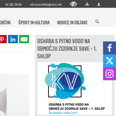
04 281 58 00
obcinacerklje@siol.net
OBČINI
ŠPORT IN KULTURA
NOVICE IN OBJAVE
OSKRBA S PITNO VODO NA
OBMOČJU ZGORNJE SAVE - 1.
SKLOP