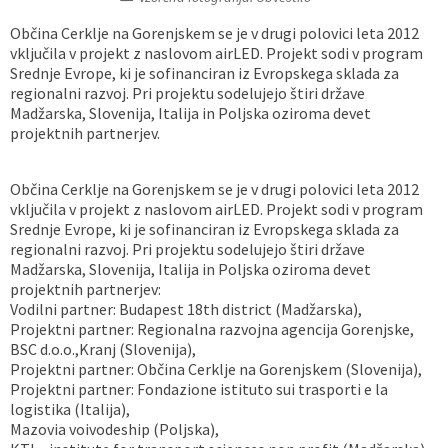
Vaške skupnosti
Načrt ravnanja s stvarnim premoženjem
Galerija slik
Dokumenti v javni obravnavi
Občina Cerklje na Gorenjskem se je v drugi polovici leta 2012
vključila v projekt z naslovom airLED. Projekt sodi v program
Srednje Evrope, ki je sofinanciran iz Evropskega sklada za
Častno razsodišče
MojaObčina.si
regionalni razvoj. Pri projektu sodelujejo štiri države
Madžarska, Slovenija, Italija in Poljska oziroma devet
Medobčinski inšpektorat
projektnih partnerjev.
Gasilstvo, zaščita in reševanje
Občina Cerklje na Gorenjskem se je v drugi polovici leta 2012
vključila v projekt z naslovom airLED. Projekt sodi v program
Srednje Evrope, ki je sofinanciran iz Evropskega sklada za
regionalni razvoj. Pri projektu sodelujejo štiri države
Madžarska, Slovenija, Italija in Poljska oziroma devet
projektnih partnerjev:
Vodilni partner: Budapest 18th district (Madžarska),
Projektni partner: Regionalna razvojna agencija Gorenjske,
BSC d.o.o.,Kranj (Slovenija),
Projektni partner: Občina Cerklje na Gorenjskem (Slovenija),
Projektni partner: Fondazione istituto sui trasporti e la
logistika (Italija),
Mazovia voivodeship (Poljska),