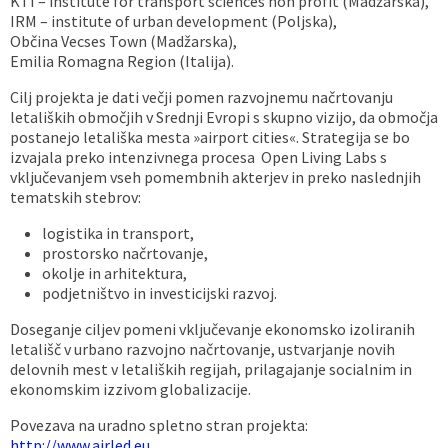
KTI – institute for transport sciences non profit (Madžarska),
IRM – institute of urban development (Poljska),
Občina Vecses Town (Madžarska),
Emilia Romagna Region (Italija).
Cilj projekta je dati večji pomen razvojnemu načrtovanju
letaliških območjih v Srednji Evropi s skupno vizijo, da območja
postanejo letališka mesta »airport cities«. Strategija se bo
izvajala preko intenzivnega procesa Open Living Labs s
vključevanjem vseh pomembnih akterjev in preko naslednjih
tematskih stebrov:
logistika in transport,
prostorsko načrtovanje,
okolje in arhitektura,
podjetništvo in investicijski razvoj.
Doseganje ciljev pomeni vključevanje ekonomsko izoliranih
letališč v urbano razvojno načrtovanje, ustvarjanje novih
delovnih mest v letaliških regijah, prilagajanje socialnim in
ekonomskim izzivom globalizacije.
Povezava na uradno spletno stran projekta:
http://www.airled.eu