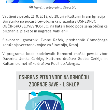
Vaške skupnosti
Načrt ravnanja s stvarnim premoženjem
Galerija slik
Dokumenti v javni obravnavi
Vzorčna fotografija: Obvestilo
Vabljeni v petek, 21. 9. 2012, ob 19. uri v Kulturni hram Ignacija
Častno razsodišče
MojaObčina.si
Borštnika na počastitev občinska praznika z OSREDNJO
OBČINSKO SLOVESNOSTJO, na kateri bodo podeljena občinska
priznanja, plakete in nagrade. Vabljeni!
Medobčinski inšpektorat
Slavnostni govornik: Zvone Režek, predsednik Območnega
Gasilstvo, zaščita in reševanje
združenja veteranov vojne za Slovenijo, Kranj.
V programu bodo sodelovali: Komorni moški pevski zbor
Davorina Jenka Cerklje, Kulturno društvo Godba Cerklje in
Kulturno umetniško društvo Pod lipo Adergas.
OSKRBA S PITNO VODO NA OBMOČJU
ZGORNJE SAVE - 1. SKLOP