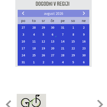
DOGODKI V REGIJI
avgust 2026
po
to
sr
če
pe
so
ne
27
28
29
30
31
1
2
3
4
5
6
7
8
9
10
11
12
13
14
15
16
17
18
19
20
21
22
23
24
25
26
27
28
29
30
31
1
2
3
4
5
6