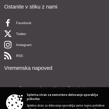
Ostanite v stiku z nami
Facebook
Twitter
Instagram
RSS
Vremenska napoved
Zasnova, izvedba in vzdrževanje: Sigmateh d.o.o.
Spletna stran za nemoteno delovanje uporablja
piškotke
Splošni pogoji spletne strani
|
Spletna stran za delovanje uporablja samo nujno potrebne