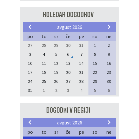
KOLEDAR DOGODKOV
avgust 2026
po
to
sr
če
pe
so
ne
27
28
29
30
31
1
2
3
4
5
6
7
8
9
10
11
12
13
14
15
16
17
18
19
20
21
22
23
24
25
26
27
28
29
30
31
1
2
3
4
5
6
DOGODKI V REGIJI
avgust 2026
po
to
sr
če
pe
so
ne