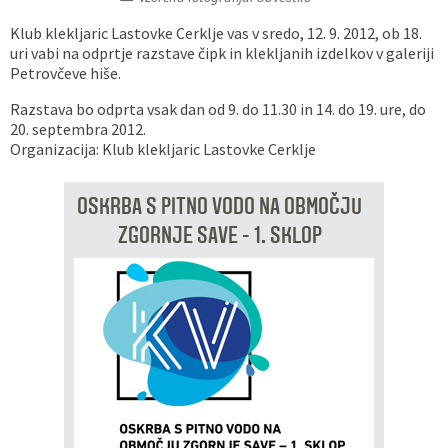
Vaške skupnosti
Načrt ravnanja s stvarnim premoženjem
Galerija slik
Dokumenti v javni obravnavi
Klub klekljaric Lastovke Cerklje vas v sredo, 12. 9. 2012, ob 18.
uri vabi na odprtje razstave čipk in klekljanih izdelkov v galeriji
Petrovčeve hiše.
Častno razsodišče
MojaObčina.si
Razstava bo odprta vsak dan od 9. do 11.30 in 14. do 19. ure, do
Medobčinski inšpektorat
20. septembra 2012.
Organizacija: Klub klekljaric Lastovke Cerklje
Gasilstvo, zaščita in reševanje
OSKRBA S PITNO VODO NA OBMOČJU
ZGORNJE SAVE - 1. SKLOP