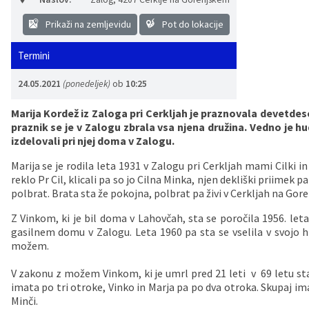
Vaške skupnosti
Načrt ravnanja s stvarnim premoženjem
Galerija slik
Dokumenti v javni obravnavi
Prikaži na zemljevidu
Pot do lokacije
Častno razsodišče
MojaObčina.si
Termini
24.05.2021
(ponedeljek)
ob
10:25
Medobčinski inšpektorat
Marija Kordež iz Zaloga pri Cerkljah je praznovala devetdese
Gasilstvo, zaščita in reševanje
praznik se je v Zalogu zbrala vsa njena družina. Vedno je hu
izdelovali pri njej doma v Zalogu.
Marija se je rodila leta 1931 v Zalogu pri Cerkljah mami Cilki in 
reklo Pr Cil, klicali pa so jo Cilna Minka, njen dekliški priimek pa 
polbrat. Brata sta že pokojna, polbrat pa živi v Cerkljah na Gor
Z Vinkom, ki je bil doma v Lahovčah, sta se poročila 1956. let
gasilnem domu v Zalogu. Leta 1960 pa sta se vselila v svojo hi
možem.
V zakonu z možem Vinkom, ki je umrl pred 21 leti v 69 letu star
imata po tri otroke, Vinko in Marja pa po dva otroka. Skupaj ima
Minči.