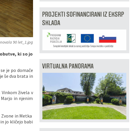
PROJEKTI SOFINANCIRANI IZ EKSRP
SKLADA
novala 90 let_1.jpg
obutve, ki so jo
VIRTUALNA PANORAMA
ši se je po domače
nje še dva brata in
 Vinkom živela v
o Marjo in njenim
a. Zvone in Metka
n jo kličejo babi