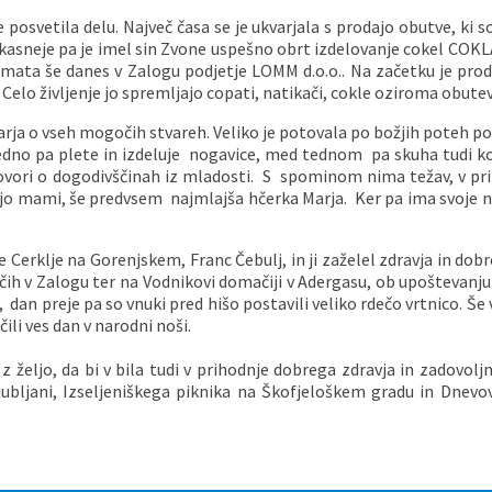
 posvetila delu. Največ časa se je ukvarjala s prodajo obutve, ki so
, kasneje pa je imel sin Zvone uspešno obrt izdelovanje cokel COK
imata še danes v Zalogu podjetje LOMM d.o.o.. Na začetku je prod
. Celo življenje jo spremljajo copati, natikači, cokle oziroma obutev
rja o vseh mogočih stvareh. Veliko je potovala po božjih poteh po
edno pa plete in izdeluje nogavice, med tednom pa skuha tudi kos
ovori o dogodivščinah iz mladosti. S spominom nima težav, v pri
jo mami, še predvsem najmlajša hčerka Marja. Ker pa ima svoje naj
čine Cerklje na Gorenjskem, Franc Čebulj, in ji zaželel zdravja in d
ih v Zalogu ter na Vodnikovi domačiji v Adergasu, ob upoštevanju
, dan preje pa so vnuki pred hišo postavili veliko rdečo vrtnico. Še
ili ves dan v narodni noši.
željo, da bi v bila tudi v prihodnje dobrega zdravja in zadovoljna
Ljubljani, Izseljeniškega piknika na Škofjeloškem gradu in Dnevo