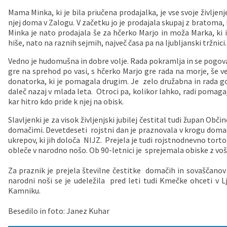
Mama Minka, ki je bila priučena prodajalka, je vse svoje življenje
njej doma v Zalogu. V začetku jo je prodajala skupaj z bratoma
Minka je nato prodajala še za hčerko Marjo in moža Marka, ki 
hiše, nato na raznih sejmih, največ časa pa na ljubljanski tržnici
Vedno je hudomušna in dobre volje. Rada pokramlja in se pogova
gre na sprehod po vasi, s hčerko Marjo gre rada na morje, še v
donatorka, ki je pomagala drugim. Je zelo družabna in rada g
daleč nazaj v mlada leta. Otroci pa, kolikor lahko, radi pomaga
kar hitro kdo pride k njej na obisk.
Slavljenki je za visok življenjski jubilej čestital tudi župan Ob
domačimi. Devetdeseti rojstni dan je praznovala v krogu domač
ukrepov, ki jih določa NIJZ. Prejela je tudi rojstnodnevno torto
obleče v narodno nošo. Ob 90-letnici je sprejemala obiske z vošč
Za praznik je prejela številne čestitke domačih in sovaščanov z 
narodni noši se je udeležila pred leti tudi Kmečke ohceti v 
Kamniku.
Besedilo in foto: Janez Kuhar