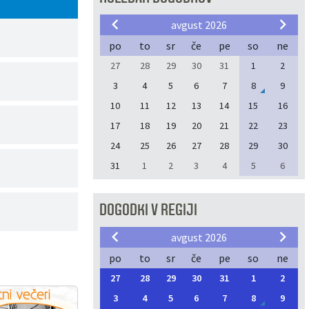
avgust 2026
po
to
sr
če
pe
so
ne
27
28
29
30
31
1
2
3
4
5
6
7
8
9
10
11
12
13
14
15
16
17
18
19
20
21
22
23
24
25
26
27
28
29
30
31
1
2
3
4
5
6
DOGODKI V REGIJI
avgust 2026
po
to
sr
če
pe
so
ne
27
28
29
30
31
1
2
3
4
5
6
7
8
9