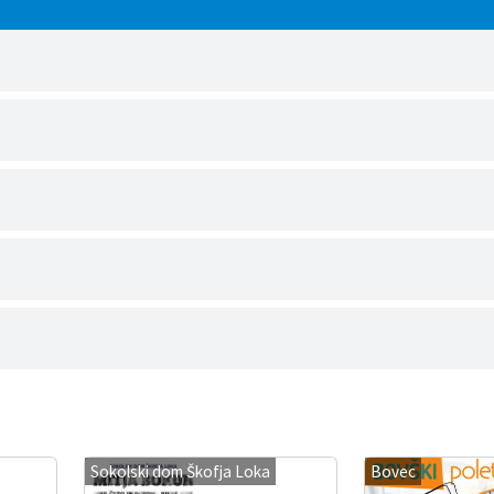
1
Sokolski dom Škofja Loka
Bovec