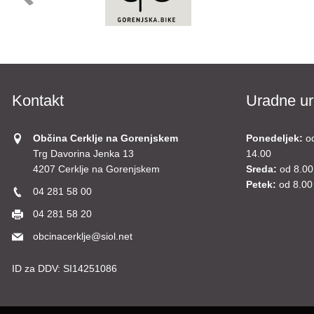
Kontakt
Uradne ur
Občina Cerklje na Gorenjskem
Ponedeljek:
o
Trg Davorina Jenka 13
14.00
4207 Cerklje na Gorenjskem
Sreda:
od 8.00
Petek:
od 8.00
04 281 58 00
04 281 58 20
obcinacerklje@siol.net
ID za DDV:
SI14251086