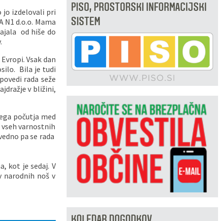
PISO, PROSTORSKI INFORMACIJSKI
 jo izdelovali pri
SISTEM
LA N1 d.o.o. Mama
ajala od hiše do
.
 Evropi. Vsak dan
ilo. Bila je tudi
povedi rada seže
dražje v bližini,
obrega počutja med
 vseh varnostnih
 vedno pa se rada
, kot je sedaj. V
v narodnih noš v
KOLEDAR DOGODKOV