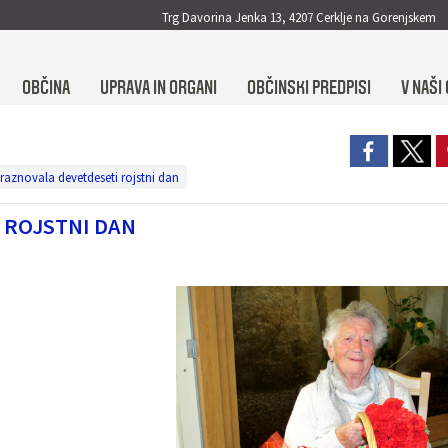
Trg Davorina Jenka 13, 4207 Cerklje na Gorenjskem
OBČINA
UPRAVA IN ORGANI
OBČINSKI PREDPISI
V NAŠI 
raznovala devetdeseti rojstni dan
 ROJSTNI DAN