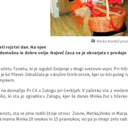
Minka Kordež praz
ti rojstni dan. Na njen
domušna in dobre volje. Največ časa se je ukvarjala s prodajo 
očetu Tonetu, ki je izgubil življenje v drugi svetovni vojni. Pri hi
je bil Plevel. Odraščala je v družini štirih otrok, kjer so bili poleg 
enjskem.
a na domačijo Pr Cil
v Zalogu pri Cerkljah. V začetku sta z možem
šo, ki sta jo zgradila v Zalogu, kjer še danes Minka živi s hčerk
osti, sta se jima rodili štirje otroci Zvone, Metka,Vinko in Marj
 mama Minka 10 vnukov in 15 pravnukov, vsi pa jo imajo zelo radi i