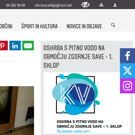
04 281 58 00
obcinacerklje@siol.net
OBČINI
ŠPORT IN KULTURA
NOVICE IN OBJAVE
OSKRBA S PITNO VODO NA
OBMOČJU ZGORNJE SAVE - 1.
SKLOP