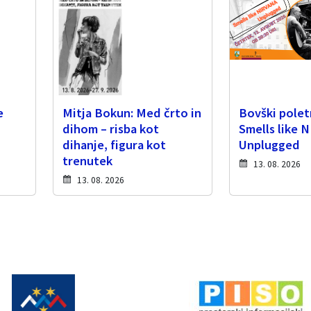
e
Mitja Bokun: Med črto in
Bovški poletn
dihom – risba kot
Smells like 
dihanje, figura kot
Unplugged
trenutek
13. 08. 2026
13. 08. 2026