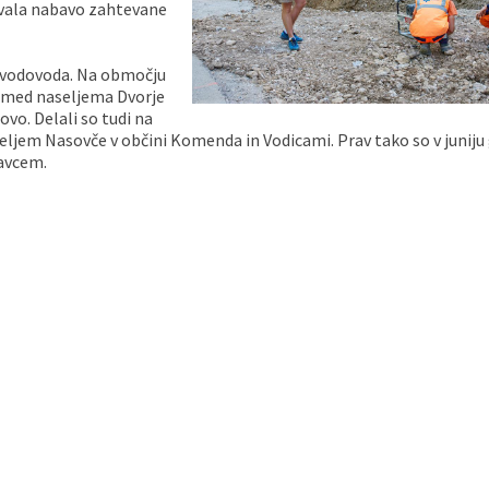
čevala nabavo zahtevane
ga vodovoda. Na območju
1 med naseljema Dvorje
vo. Delali so tudi na
ljem Nasovče v občini Komenda in Vodicami. Prav tako so v juniju 
avcem.