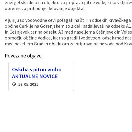
energetska dela na objektu za pripravo pitne vode, ki so vklju
opreme za prihodnje delovanje objekta.
Vaške skupnosti
Načrt ravnanja s stvarnim premoženjem
Galerija slik
Dokumenti v javni obravnavi
V juniju so vodovodne cevi polagali na štirih odsekih krvavške
Častno razsodišče
MojaObčina.si
občine Cerklje na Gorenjskem so z deli nadaljevali na odseku A
in Češnjevek ter na odseku A3 med naseljema Češnjevek in Veleso
območju občine Vodice, kjer so gradili vodovodni odsek med nase
Medobčinski inšpektorat
med naseljem Grad in objektom za pripravo pitne vode pod Krv
Gasilstvo, zaščita in reševanje
Povezane objave
Oskrba s pitno vodo:
AKTUALNE NOVICE
18. 05. 2021