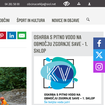
04 281 58 00
obcinacerklje@siol.net
OBČINI
ŠPORT IN KULTURA
NOVICE IN OBJAVE
OSKRBA S PITNO VODO NA
OBMOČJU ZGORNJE SAVE - 1.
SKLOP