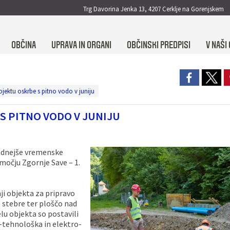
Trg Davorina Jenka 13, 4207 Cerklje na Gorenjskem
OBČINA
UPRAVA IN ORGANI
OBČINSKI PREDPISI
V NAŠI 
jektu oskrbe s pitno vodo v juniju
 PITNO VODO V JUNIJU
odnejše vremenske
močju Zgornje Save – 1.
nji objekta za pripravo
n stebre ter ploščo nad
lu objekta so postavili
-tehnološka in elektro-