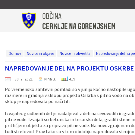
OBČINA
Za pričetek iskanja kliknite na puščico >
Turistična in promocijska taksa
Medobčinski inšpektorat
OBČINSKI PREDPISI
Zdravstvo in sociala
UPRAVA IN ORGANI
ŠPORT IN KULTURA
NOVICE IN OBJAVE
LOKALNI UTRIP
V NAŠI OBČINI
Občinski svet
TURIZEM
OBČINA
CERKLJE NA GORENJSKEM
Predstavitev
Župan
Predstavitev
Prikazovalnik hitrosti Spodnji Brnik
Občinski predpisi
Plačilo upravne takse
TURIZEM
Predstavitev
Dom Taber
Večnamenska športna dvorana Cerklje, Nogometni center Velesovo
LOKALNI UTRIP
Leto 2026
Uradne ure
Podžupan
Člani občinskega sveta
Katalog informacij javnega značaja
Krajevni urad Cerklje
Turistična taksa
Pomoč družini na domu
Kulturni hram Ignacija Borštnika
Koledar dogodkov v občini
Leto 2025
Domov
Novice in objave
Novice in obvestila
Napredovanje del na pro
NAPREDOVANJE DEL NA PROJEKTU OSKRBE S
Simboli občine
Občinska uprava
Statut, poslovnik
Prostorski akti občine
Policijska postaja Kranj
Zgodovina
Društva v občini
Občinski časopis
Leto 2024
30. 7. 2021
Nina B.
419
Vizitka občine
Občinski svet
Seje občinskega sveta
Gospodarske javne službe
Vzgoja in izobraževanje
Znamenitosti
MUZEJ OBČINE CERKLJE - V Hribarjevi vili
Glas izpod Krvavca
Leto 2023
Po vremensko zahtevni pomladi so v juniju kočno nastopile ug
razmere in gradnja v sklopu projekta Oskrba s pitno vodo na ob
Občinski praznik in nagrajenci
Nadzorni odbor
Turistična in promocijska taksa
Zdravstvo
Znane osebnosti
Razvojni dokumenti
Leto 2022
sklop je napredovala po načrtih.
Izvajalec gradbenih del je nadaljeval z deli na cevovodih in grad
Občinska volilna komisija
Uradno občinsko glasilo
Zdravstvo in sociala
Lokalne volitve
pitne vode. Izvajali so betonska in tesarska dela, gradili stene i
pritličjem objekta za pripravo pitne vode. Na novozgrajenem de
Odbori in komisije
Proračun občine
Pomembne številke
Zapore cest
tudi strelovod. Prav tako so v tem obdobju napredovala strojno