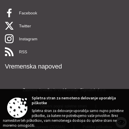
Facebook
Twitter
Instagram
RSS
Vremenska napoved
Zasnova, izvedba in vzdrževanje: Sigmateh d.o.o.
Spletna stran za nemoteno delovanje uporablja
piškotke
Splošni pogoji spletne strani
|
Spletna stran za delovanje uporablja samo nujno potrebne
piškotke, za katere ne potrebujemo vaše privolitve. Brez
Center za varstvo osebnih podatkov
|
namestitve teh piškotkov, vam nemotenega dostopa do spletne strani ne
moremo omogočiti.
Izjava o dostopnosti (ZDSMA)
|
Politika piškotkov
|