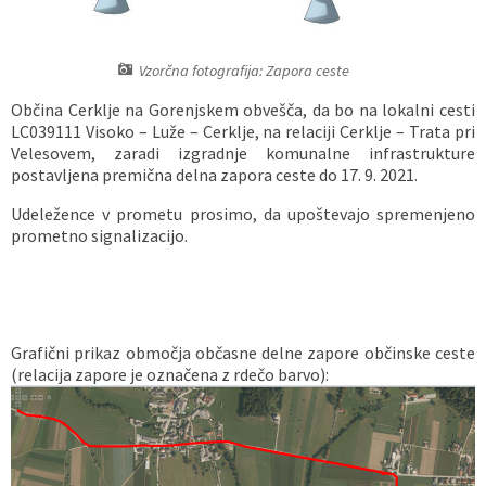
Vaške skupnosti
Načrt ravnanja s stvarnim premoženjem
Galerija slik
Dokumenti v javni obravnavi
Vzorčna fotografija: Zapora ceste
Častno razsodišče
MojaObčina.si
Občina Cerklje na Gorenjskem obvešča, da bo na lokalni cesti
LC039111 Visoko – Luže – Cerklje, na relaciji Cerklje – Trata pri
Medobčinski inšpektorat
Velesovem, zaradi izgradnje komunalne infrastrukture
postavljena premična delna zapora ceste do 17. 9. 2021.
Gasilstvo, zaščita in reševanje
Udeležence v prometu prosimo, da upoštevajo spremenjeno
prometno signalizacijo.
Grafični prikaz območja občasne delne zapore občinske ceste
(relacija zapore je označena z rdečo barvo):