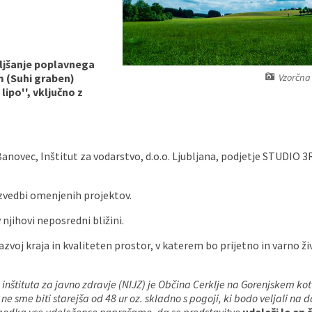
boljšanje poplavnega
Vzorčna 
m (Suhi graben)
ipo'', vključno z
Banovec, Inštitut za vodarstvo, d.o.o. Ljubljana, podjetje STUDIO 3
 izvedbi omenjenih projektov.
 njihovi neposredni bližini.
zvoj kraja in kvaliteten prostor, v katerem bo prijetno in varno živ
inštituta za javno zdravje (NIJZ) je Občina Cerklje na Gorenjskem ko
 ne sme biti starejša od 48 ur oz. skladno s pogoji, ki bodo veljali na 