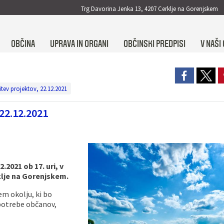
Trg Davorina Jenka 13, 4207 Cerklje na Gorenjskem
OBČINA
UPRAVA IN ORGANI
OBČINSKI PREDPISI
V NAŠI 
tev projektov, 22.12.2021
2.12.2021
.2021 ob 17. uri,
v
klje na Gorenjskem.
em okolju, ki bo
 potrebe občanov,