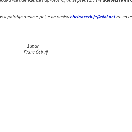
dogodka vse udeležence naprošamo, da se predstavitve
udeleži le en 
nost potrdijo preko e-pošte na naslov
obcinacerklje@siol.net
ali na tel
an
bulj