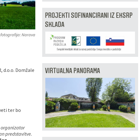
PROJEKTI SOFINANCIRANI IZ EKSRP
SKLADA
fotografija: Narava
VIRTUALNA PANORAMA
R, d.o.o. Domžale
eti ter bo
t organizator
dan predstavitve.