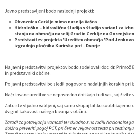
Vaške skupnosti
Načrt ravnanja s stvarnim premoženjem
Galerija slik
Dokumenti v javni obravnavi
Javno predstavljeni bodo naslednji projekti:
Obvoznica Cerklje mimo naselja Vašca
Častno razsodišče
MojaObčina.si
Hidrološko – hidravlična študija s študijo variant za iz
stanja na območju naselij Grad in Cerklje na Gorenjske
Medobčinski inšpektorat
Predstavitev projekta 'Ureditev območja 'Pod Jenkovo l
izgradnjo pločnika Kurirska pot - Dvorje
Gasilstvo, zaščita in reševanje
Na javni predstavitvi projektov bodo sodelovali doc. dr. Primož 
in predstavniki občine.
Po javni predstavitvi bo sledil pogovor o nadaljnjih korakih pri
Načrtovane ureditve se neposredno dotikajo tudi vas, saj živite v
Zato ste vljudno vabljeni, saj samo skupaj lahko sooblikujemo ra
dvignil kakovost našega bivanja v občini.
Zaradi zagotavljanja varnosti ter skladno z navodili Nacionalnega 
dolžna preveriti pogoj PCT, pri čemer veljavnost testa pri testiranju