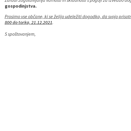
Zaradi zagotavljanja varnosti in skladnosti s pogoji za izvedbo 
gospodinjstva.
Prosimo vse občane, ki se želijo udeležiti dogodka, da svojo prisot
800 do torka, 21.12.2021
.
S spoštovanjem,
žup
Franc Če