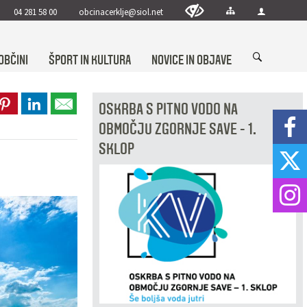
04 281 58 00
obcinacerklje@siol.net
OBČINI
ŠPORT IN KULTURA
NOVICE IN OBJAVE
OSKRBA S PITNO VODO NA
OBMOČJU ZGORNJE SAVE - 1.
SKLOP