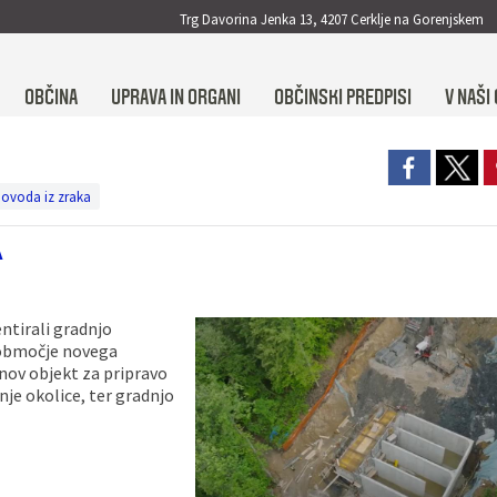
Trg Davorina Jenka 13, 4207 Cerklje na Gorenjskem
OBČINA
UPRAVA IN ORGANI
OBČINSKI PREDPISI
V NAŠI 
ovoda iz zraka
A
ntirali gradnjo
 območje novega
 nov objekt za pripravo
anje okolice, ter gradnjo