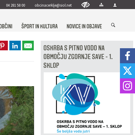
04 281 58 00
obcinacerklje@siol.net
OBČINI
ŠPORT IN KULTURA
NOVICE IN OBJAVE
OSKRBA S PITNO VODO NA
OBMOČJU ZGORNJE SAVE - 1.
SKLOP