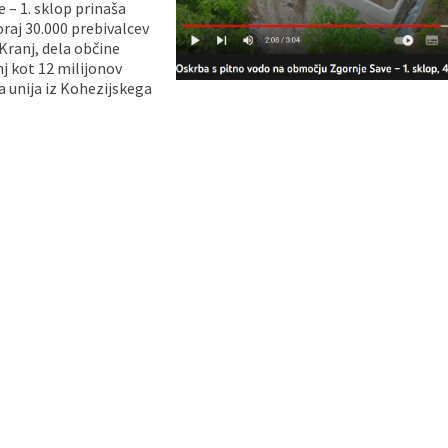
 – 1. sklop prinaša
raj 30.000 prebivalcev
ranj, dela občine
j kot 12 milijonov
a unija iz Kohezijskega