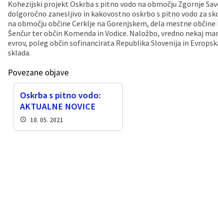
Kohezijski projekt Oskrba s pitno vodo na območju Zgornje Save
dolgoročno zanesljivo in kakovostno oskrbo s pitno vodo za sko
Vaške skupnosti
Načrt ravnanja s stvarnim premoženjem
Galerija slik
Dokumenti v javni obravnavi
na območju občine Cerklje na Gorenjskem, dela mestne občine K
Šenčur ter občin Komenda in Vodice. Naložbo, vredno nekaj man
Častno razsodišče
MojaObčina.si
evrov, poleg občin sofinancirata Republika Slovenija in Evropsk
sklada.
Medobčinski inšpektorat
Povezane objave
Gasilstvo, zaščita in reševanje
Oskrba s pitno vodo:
AKTUALNE NOVICE
18. 05. 2021