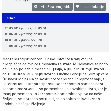
Prikaži na zemljevidu
Pot do lokacije
Vaške skupnosti
Načrt ravnanja s stvarnim premoženjem
Galerija slik
Dokumenti v javni obravnavi
Termini
Častno razsodišče
MojaObčina.si
23.03.2017
(četrtek)
ob
09:00
Medobčinski inšpektorat
08.06.2017
(četrtek)
ob
09:00
04.07.2017
(torek)
ob
09:00
Gasilstvo, zaščita in reševanje
10.08.2017
(četrtek)
ob
09:00
Medgeneracijski center Ljudske univerze Kranj vabi na
brezplačne delavnice Umovadba za starejše. Delavnice se bodo
odvijala v poletnih mesecih 8. junija, 4. julija in 10. avgusta od 9.
do 10.30 ure v veliki sejni dvorani Občine Cerklje na Gorenjskem
(II. nadstropje). Na delavnici boste spoznali preproste vaje, s
katerimi lahko krepite spomin. Dober spomin pomeni, da si
zapomnimo stvari, ki so pomembne, in pozabimo tisto, kar je
manj pomembno. In ker spomin pomembno vpliva na naše
življenje, se je vredno potruditi, da bo dobro deloval v vseh
obdobjih našega življenja.