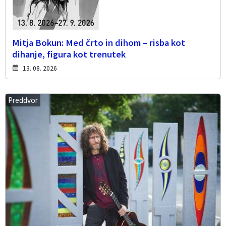
Mitja Bokun: Med črto in dihom – risba kot
dihanje, figura kot trenutek
13. 08. 2026
Preddvor