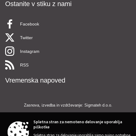
Ostanite v stiku z nami
Facebook
Twitter
Instagram
RSS
Vremenska napoved
Zasnova, izvedba in vzdrževanje: Sigmateh d.o.o.
Spletna stran za nemoteno delovanje uporablja
Splošni pogoji spletne strani
|
piškotke
Center za varstvo osebnih podatkov
|
Spletna stran za delovanje uporablja samo nujno potrebne