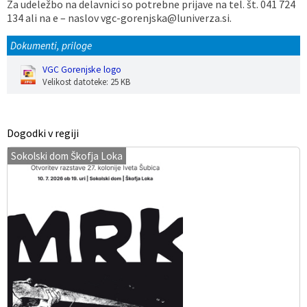
Za udeležbo na delavnici so potrebne prijave na tel. št. 041 724
134 ali na e – naslov vgc-gorenjska@luniverza.si.
Dokumenti, priloge
VGC Gorenjske logo
Velikost datoteke: 25 KB
Dogodki v regiji
Sokolski dom Škofja Loka