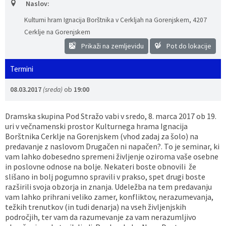
Naslov:
Vaške skupnosti
Načrt ravnanja s stvarnim premoženjem
Galerija slik
Dokumenti v javni obravnavi
Kulturni hram Ignacija Borštnika v Cerkljah na Gorenjskem
,
4207
Cerklje na Gorenjskem
Častno razsodišče
MojaObčina.si
Prikaži na zemljevidu
Pot do lokacije
Medobčinski inšpektorat
Termini
08.03.2017
(sreda)
ob
19:00
Gasilstvo, zaščita in reševanje
Dramska skupina Pod Stražo vabi v sredo, 8. marca 2017 ob 19.
uri v večnamenski prostor Kulturnega hrama Ignacija
Borštnika Cerklje na Gorenjskem (vhod zadaj za šolo) na
predavanje z naslovom Drugačen ni napačen?. To je seminar, ki
vam lahko dobesedno spremeni življenje oziroma vaše osebne
in poslovne odnose na bolje. Nekateri boste obnovili že
slišano in bolj pogumno spravili v prakso, spet drugi boste
razširili svoja obzorja in znanja. Udeležba na tem predavanju
vam lahko prihrani veliko zamer, konfliktov, nerazumevanja,
težkih trenutkov (in tudi denarja) na vseh življenjskih
področjih, ter vam da razumevanje za vam nerazumljivo