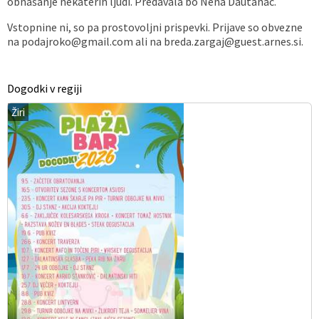
obnašanje nekaterih ljudi. Predavala bo Nena Dautanac.
Vstopnine ni, so pa prostovoljni prispevki. Prijave so obvezne
na podajroko@gmail.com ali na breda.zargaj@guest.arnes.si.
Dogodki v regiji
Žiri