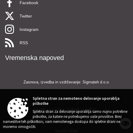
Facebook
Twitter
Instagram
RSS
Vremenska napoved
Zasnova, izvedba in vzdrževanje: Sigmateh d.o.o.
Spletna stran za nemoteno delovanje uporablja
Splošni pogoji spletne strani
|
piškotke
Center za varstvo osebnih podatkov
|
Spletna stran za delovanje uporablja samo nujno potrebne
piškotke, za katere ne potrebujemo vaše privolitve. Brez
Izjava o dostopnosti (ZDSMA)
|
Politika piškotkov
|
namestitve teh piškotkov, vam nemotenega dostopa do spletne strani ne
moremo omogočiti.
Kazalo strani