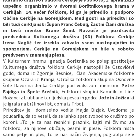
uspešno organiziralo v dvorani Borštnikovega hrama v
Vaške skupnosti
Načrt ravnanja s stvarnim premoženjem
Galerija slik
Dokumenti v javni obravnavi
Cerkljah 14. Večer folklore, ki ga je priredilo s podporo
Občine Cerklje na Gorenjskem. Med gosti na prireditvi so
bili tudi cerkljanski župan Franc Čebulj, častni člani društva
Častno razsodišče
MojaObčina.si
in bivši mentor Brane Šmid. Navzoče je pozdravila
predsednica Kulturnega društva (KD) Folklora Cerklje
Medobčinski inšpektorat
Irena Naglič ter izrekla zahvalo vsem nastopajočim in
sponzorjem. Cerklje na Gorenjskem so bile v soboto
predvsem v znamenju plesa.
Gasilstvo, zaščita in reševanje
V Kulturnem hramu Ignacija Borštnika so poleg gostiteljev
Kulturnega društva folklora Cerklje nastopili še Ostovičevi
godci, doma iz Zgornje Besnice, člani Akademske folklorne
skupine Ozara iz Kranja, Otroška folklorna skupina Osnovne
šole Davorina Jenka Cerklje pod vodstvom mentoric
Petre
Fajdiga in Špele Srečnik
, Folklorni skupini Kamnik in Tine
Rožanc iz Ljubljane ter ljudska pevca in godca
Jože in Jožica
ki
je igrala na bršlinov list, doma iz Trboj.
Prireditev je domiselno vodila Majda Bizjak. Uvodoma je
poudarila, da so veseli, da se lahko spet svobodno družimo po
koroni. »To je za nas resnični praznik, kajti mi živimo za
folkloro, za njihove običaje, pesmi in plese. Folklora nista
samo petje in ples, to je naš način življenja, poglablja se v