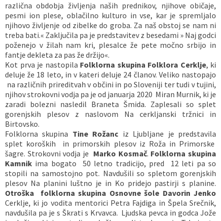
različna obdobja življenja naših prednikov, njihove običaje,
pesmi ion plese, oblačilno kulturo in vse, kar je spremljalo
njihovo življenje od zibelke do groba. Za naš obstoj se nam ni
treba bati.« Zaključila pa je predstavitev z besedami » Naj godci
poženejo v žilah nam kri, plesalce že pete močno srbijo in
fantje dekleta za pas že držijo«.
Kot prva je nastopila
Folklorna skupina Folklora Cerklje
, ki
deluje že 18 leto, in v kateri deluje 24 članov. Veliko nastopajo
na različnih prireditvah v občini in po Sloveniji ter tudi v tujini,
njihov strokovni vodja pa je od januarja 2020 Miran Murnik, ki je
zaradi bolezni nasledil Braneta Šmida. Zaplesali so splet
gorenjskih plesov z naslovom Na cerkljanski tržnici in
Birtovsko.
Folklorna skupina
Tine Rožanc
iz Ljubljane je predstavila
splet koroških in primorskih plesov iz Roža in Primorske
šagre. Strokovni vodja je
Marko Kosmač
.
Folklorna skupina
Kamnik
ima bogato 50 letno tradicijo, pred 12 leti pa so
stopili na samostojno pot. Navdušili so spletom gorenjskih
plesov Na planini luštno je in Ko pridejo pastirji s planine.
Otroška folklorna skupina Osnovne šole Davorin Jenko
Cerklje, ki jo vodita mentorici Petra Fajdiga in Špela Srečnik,
navdušila pa je s Škrati s Krvavca. Ljudska pevca in godca Jože