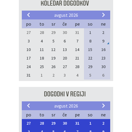
KOLEDAR DOGODKOV
avgust 2026
po
to
sr
če
pe
so
ne
27
28
29
30
31
1
2
3
4
5
6
7
8
9
10
11
12
13
14
15
16
17
18
19
20
21
22
23
24
25
26
27
28
29
30
31
1
2
3
4
5
6
DOGODKI V REGIJI
avgust 2026
po
to
sr
če
pe
so
ne
27
28
29
30
31
1
2
3
4
5
6
7
8
9