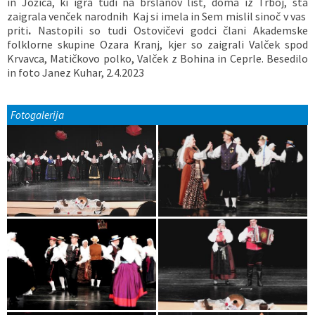
in Jožica, ki igra tudi na bršlanov list, doma iz Trboj,
sta
zaigrala venček narodnih Kaj si imela in Sem mislil sinoč v vas
priti
.
Nastopili so tudi Ostovičevi godci člani Akademske
folklorne skupine Ozara Kranj, kjer so zaigrali Valček spod
Krvavca, Matičkovo polko, Valček z Bohina in Ceprle.
Besedilo
in foto Janez Kuhar,
2.4.2023
Fotogalerija