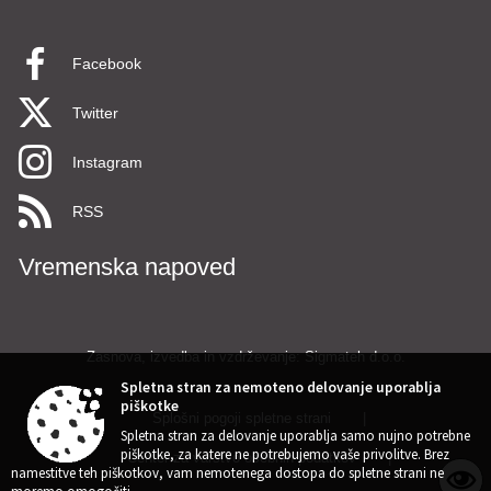
Facebook
Twitter
Instagram
RSS
Vremenska napoved
Zasnova, izvedba in vzdrževanje: Sigmateh d.o.o.
Spletna stran za nemoteno delovanje uporablja
piškotke
Splošni pogoji spletne strani
|
Spletna stran za delovanje uporablja samo nujno potrebne
piškotke, za katere ne potrebujemo vaše privolitve. Brez
Center za varstvo osebnih podatkov
|
namestitve teh piškotkov, vam nemotenega dostopa do spletne strani ne