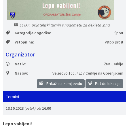
Vaške skupnosti
Načrt ravnanja s stvarnim premoženjem
Galerija slik
Dokumenti v javni obravnavi
Častno razsodišče
MojaObčina.si
LETAK_prijateljski turnin v nogometu za dekleta .png
Kategorije dogodka:
Šport
Medobčinski inšpektorat
Vstopnina:
Vstop prost
Gasilstvo, zaščita in reševanje
Organizator
Naziv:
ŽNK Cerklje
Naslov:
Velesovo 100
,
4207 Cerklje na Gorenjskem
Prikaži na zemljevidu
Pot do lokacije
Termini
13.10.2023
(petek)
ob
16:00
Lepo vabljeni!