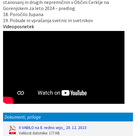
stanovanj in drugih nepremičnin v Občini Cerklje na
Gorenjskem za leto 2024 – predlog
18. Poročilo župana
19. Pobude in vprašanja svetnic in svetnikov
Videoposnetek
Dokumenti, priloge
0 VABILO na 8. redno sejo_ 20. 12. 2023
Velikost datoteke: 177 KB