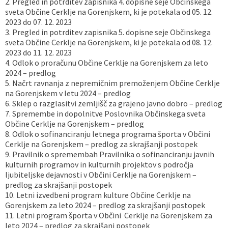
2. Pregled in potrditev zapisnika 4. dopisne seje Občinskega
sveta Občine Cerklje na Gorenjskem, ki je potekala od 05. 12.
Vaške skupnosti
Načrt ravnanja s stvarnim premoženjem
Galerija slik
Dokumenti v javni obravnavi
2023 do 07. 12. 2023
3. Pregled in potrditev zapisnika 5. dopisne seje Občinskega
Častno razsodišče
MojaObčina.si
sveta Občine Cerklje na Gorenjskem, ki je potekala od 08. 12.
2023 do 11. 12. 2023
4. Odlok o proračunu Občine Cerklje na Gorenjskem za leto
Medobčinski inšpektorat
2024 – predlog
5. Načrt ravnanja z nepremičnim premoženjem Občine Cerklje
Gasilstvo, zaščita in reševanje
na Gorenjskem v letu 2024 – predlog
6. Sklep o razglasitvi zemljišč za grajeno javno dobro – predlog
7. Spremembe in dopolnitve Poslovnika Občinskega sveta
Občine Cerklje na Gorenjskem – predlog
8. Odlok o sofinanciranju letnega programa športa v Občini
Cerklje na Gorenjskem – predlog za skrajšanji postopek
9. Pravilnik o spremembah Pravilnika o sofinanciranju javnih
kulturnih programov in kulturnih projektov s področja
ljubiteljske dejavnosti v Občini Cerklje na Gorenjskem –
predlog za skrajšanji postopek
10. Letni izvedbeni program kulture Občine Cerklje na
Gorenjskem za leto 2024 – predlog za skrajšanji postopek
11. Letni program športa v Občini Cerklje na Gorenjskem za
leto 2024 – predlog za skrajšani postopek