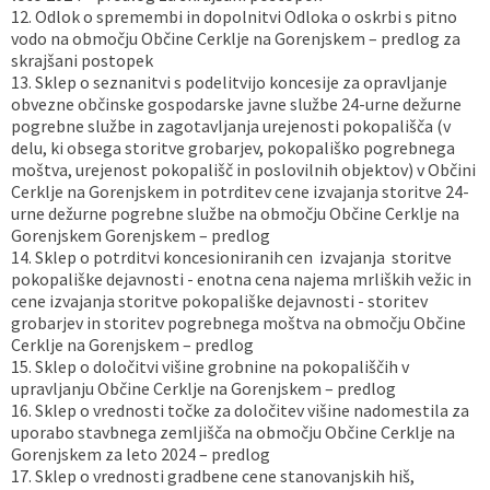
12. Odlok o spremembi in dopolnitvi Odloka o oskrbi s pitno
vodo na območju Občine Cerklje na Gorenjskem – predlog za
skrajšani postopek
13. Sklep o seznanitvi s podelitvijo koncesije za opravljanje
obvezne občinske gospodarske javne službe 24-urne dežurne
pogrebne službe in zagotavljanja urejenosti pokopališča (v
delu, ki obsega storitve grobarjev, pokopališko pogrebnega
moštva, urejenost pokopališč in poslovilnih objektov) v Občini
Cerklje na Gorenjskem in potrditev cene izvajanja storitve 24-
urne dežurne pogrebne službe na območju Občine Cerklje na
Gorenjskem Gorenjskem – predlog
14. Sklep o potrditvi koncesioniranih cen izvajanja storitve
pokopališke dejavnosti - enotna cena najema mrliških vežic in
cene izvajanja storitve pokopališke dejavnosti - storitev
grobarjev in storitev pogrebnega moštva na območju Občine
Cerklje na Gorenjskem – predlog
15. Sklep o določitvi višine grobnine na pokopališčih v
upravljanju Občine Cerklje na Gorenjskem – predlog
16. Sklep o vrednosti točke za določitev višine nadomestila za
uporabo stavbnega zemljišča na območju Občine Cerklje na
Gorenjskem za leto 2024 – predlog
17. Sklep o vrednosti gradbene cene stanovanjskih hiš,