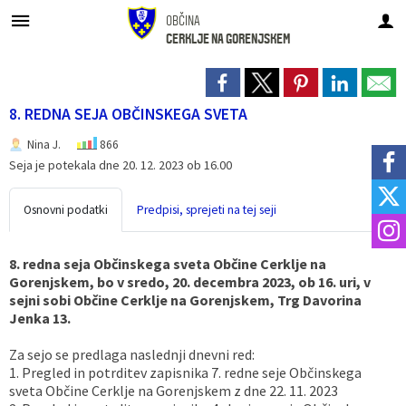
OBČINA
CERKLJE NA GORENJSKEM
Za pričetek iskanja kliknite na puščico >
Turistična in promocijska taksa
Medobčinski inšpektorat
OBČINSKI PREDPISI
Zdravstvo in sociala
UPRAVA IN ORGANI
ŠPORT IN KULTURA
NOVICE IN OBJAVE
LOKALNI UTRIP
V NAŠI OBČINI
Občinski svet
TURIZEM
OBČINA
8. REDNA SEJA OBČINSKEGA SVETA
Predstavitev
Župan
Predstavitev
Prikazovalnik hitrosti Spodnji Brnik
Občinski predpisi
Plačilo upravne takse
TURIZEM
Predstavitev
Dom Taber
LOKALNI UTRIP
Leto 2026
Večnamenska športna dvorana Cerklje, Nogometni center Velesovo
Nina J.
866
Uradne ure
Podžupan
Člani občinskega sveta
Katalog informacij javnega značaja
Krajevni urad Cerklje
Turistična taksa
Pomoč družini na domu
Kulturni hram Ignacija Borštnika
Koledar dogodkov v občini
Leto 2025
Seja je potekala dne 20. 12. 2023 ob 16.00
Simboli občine
Občinska uprava
Statut, poslovnik
Prostorski akti občine
Policijska postaja Kranj
Zgodovina
Društva v občini
Občinski časopis
Leto 2024
Osnovni podatki
Predpisi, sprejeti na tej seji
Vizitka občine
Občinski svet
Seje občinskega sveta
Gospodarske javne službe
Vzgoja in izobraževanje
Znamenitosti
MUZEJ OBČINE CERKLJE - V Hribarjevi vili
Glas izpod Krvavca
Leto 2023
8. redna seja Občinskega sveta Občine Cerklje na
Gorenjskem, bo v sredo, 20. decembra 2023, ob 16. uri, v
Občinski praznik in nagrajenci
Nadzorni odbor
Turistična in promocijska taksa
Zdravstvo
Znane osebnosti
Razvojni dokumenti
Leto 2022
sejni sobi Občine Cerklje na Gorenjskem, Trg Davorina
Jenka 13.
Občinska volilna komisija
Uradno občinsko glasilo
Zdravstvo in sociala
Lokalne volitve
Za sejo se predlaga naslednji dnevni red:
1. Pregled in potrditev zapisnika 7. redne seje Občinskega
Odbori in komisije
Proračun občine
Pomembne številke
Zapore cest
sveta Občine Cerklje na Gorenjskem z dne 22. 11. 2023