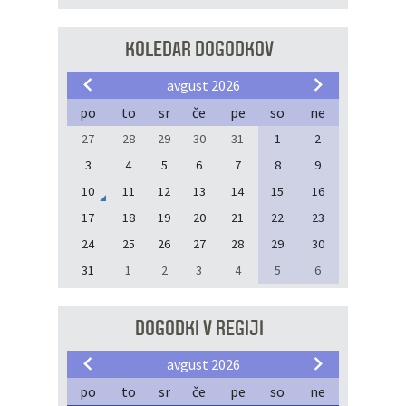
KOLEDAR DOGODKOV
avgust 2026
po
to
sr
če
pe
so
ne
27
28
29
30
31
1
2
3
4
5
6
7
8
9
10
11
12
13
14
15
16
17
18
19
20
21
22
23
24
25
26
27
28
29
30
31
1
2
3
4
5
6
DOGODKI V REGIJI
avgust 2026
po
to
sr
če
pe
so
ne