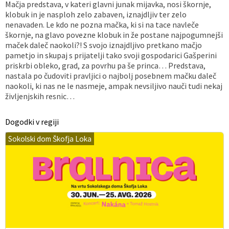
Mačja predstava, v kateri glavni junak mijavka, nosi škornje,
klobuk in je nasploh zelo zabaven, iznajdljiv ter zelo
nenavaden. Le kdo ne pozna mačka, ki si na tace navleče
škornje, na glavo povezne klobuk in že postane najpogumnejši
maček daleč naokoli?! S svojo iznajdljivo pretkano mačjo
pametjo in skupaj s prijatelji tako svoji gospodarici Gašperini
priskrbi obleko, grad, za povrhu pa še princa… Predstava,
nastala po čudoviti pravljici o najbolj posebnem mačku daleč
naokoli, ki nas ne le nasmeje, ampak nevsiljivo nauči tudi nekaj
življenjskih resnic…
Dogodki v regiji
Sokolski dom Škofja Loka