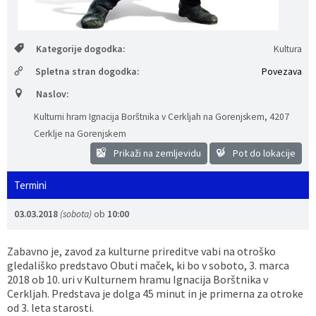
Vaške skupnosti
Načrt ravnanja s stvarnim premoženjem
Galerija slik
Dokumenti v javni obravnavi
Kategorije dogodka:
Kultura
Častno razsodišče
MojaObčina.si
Spletna stran dogodka:
Povezava
Medobčinski inšpektorat
Naslov:
Kulturni hram Ignacija Borštnika v Cerkljah na Gorenjskem
,
4207
Gasilstvo, zaščita in reševanje
Cerklje na Gorenjskem
Prikaži na zemljevidu
Pot do lokacije
Termini
03.03.2018
(sobota)
ob
10:00
Zabavno je, zavod za kulturne prireditve vabi na otroško
gledališko predstavo Obuti maček, ki bo v soboto, 3. marca
2018 ob 10. uri v Kulturnem hramu Ignacija Borštnika v
Cerkljah. Predstava je dolga 45 minut in je primerna za otroke
od 3. leta starosti.