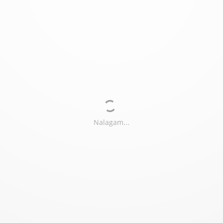
občine
Cerklje na Gorenjs
kem
i
j 2024
Izgradnja fekalne kanalizacije
in vodovoda
ŠTEFANJA GORA 
ribovskem naselju 
Občine Cerklje na Gorenjskem
na projektu Gradnja fekaln
alizacije in vodovoda 
dela lepo napredujejo. 
ajena bo kanalizacija za vse objekte v zgornji in spodnji vasi, ter vodooskrb
javnega vodovoda. 
ajalec del sta podjetje Lavaco d.o.o., Ljubljana in Garnol d.o.o., Kranj.
dviden rok dokončanja del vključno s preplastitvijo cest je v sep
tembru 2024