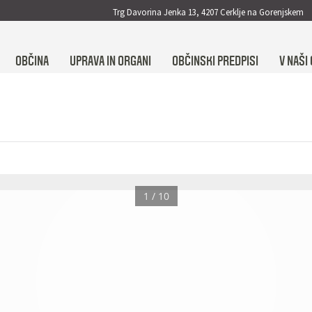
Trg Davorina Jenka 13, 4207 Cerklje na Gorenjskem
OBČINA
UPRAVA IN ORGANI
OBČINSKI PREDPISI
V NAŠI 
1 / 10
Občina 
Cerklje na Gore
njskem
ročilo za javnost
Lokalni utrip