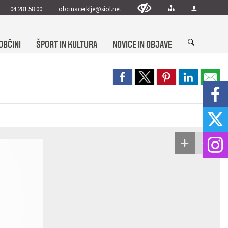
04 281 58 00
obcinacerklje@siol.net
OBČINI
ŠPORT IN KULTURA
NOVICE IN OBJAVE